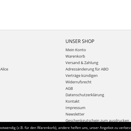
UNSER SHOP
Mein Konto
Warenkorb
Versand & Zahlung
Alice
Adressänderung für ABO
Verträge kündigen
Widerrufsrecht
AGB
Datenschutzerklärung
Kontakt
Impressum
Newsletter
Geschenkgutschein zum ausdrucken
notwendig (z.B. für den Warenkorb), andere helfen uns, unser Angebot zu verbess