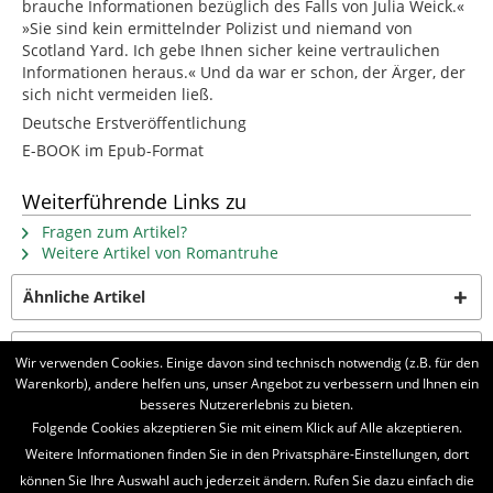
brauche Informationen bezüglich des Falls von Julia Weick.«
»Sie sind kein ermittelnder Polizist und niemand von
Scotland Yard. Ich gebe Ihnen sicher keine vertraulichen
Informationen heraus.« Und da war er schon, der Ärger, der
sich nicht vermeiden ließ.
Deutsche Erstveröffentlichung
E-BOOK im Epub-Format
Weiterführende Links zu
Fragen zum Artikel?
Weitere Artikel von Romantruhe
Ähnliche Artikel
Kunden kauften auch
Wir verwenden Cookies. Einige davon sind technisch notwendig (z.B. für den
Warenkorb), andere helfen uns, unser Angebot zu verbessern und Ihnen ein
besseres Nutzererlebnis zu bieten.
Folgende Cookies akzeptieren Sie mit einem Klick auf Alle akzeptieren.
BELIEBTE SERIEN
Weitere Informationen finden Sie in den Privatsphäre-Einstellungen, dort
UNSER SHOP
können Sie Ihre Auswahl auch jederzeit ändern. Rufen Sie dazu einfach die