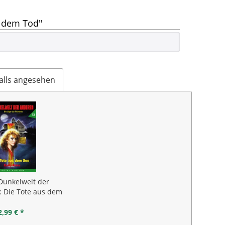
t dem Tod"
alls angesehen
Dunkelwelt der
: Die Tote aus dem
See
2,99 € *