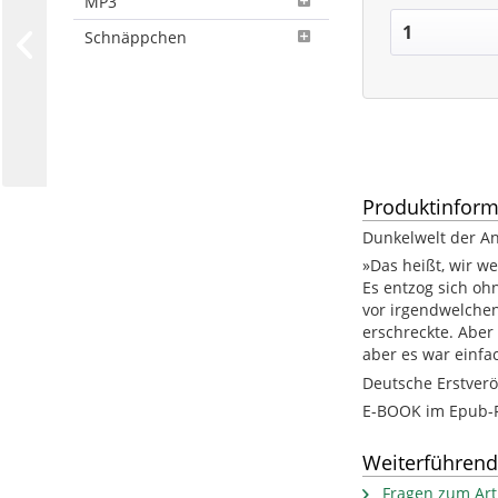
MP3
Schnäppchen
Produktinform
Dunkelwelt der An
»Das heißt, wir w
Es entzog sich oh
vor irgendwelchen
erschreckte. Abe
aber es war einfa
Deutsche Erstverö
E-BOOK im Epub-
Weiterführend
Fragen zum Arti