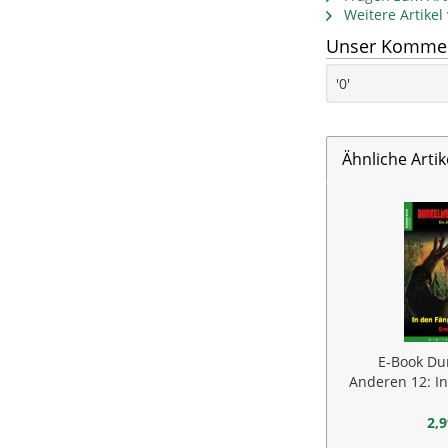
Weitere Artike
Unser Komment
'0'
Ähnliche Artik
E-Book Du
Anderen 12: I
Be
2,9