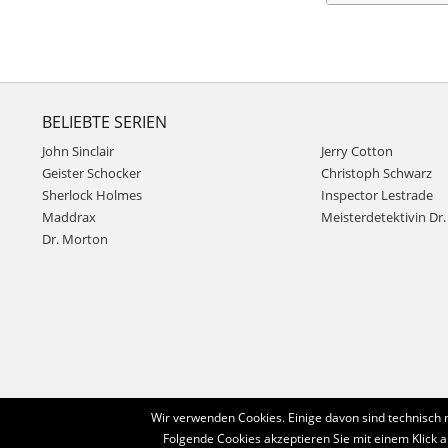
BELIEBTE SERIEN
John Sinclair
Jerry Cotton
Geister Schocker
Christoph Schwarz
Sherlock Holmes
Inspector Lestrade
Maddrax
Meisterdetektivin Dr. 
Dr. Morton
Wir verwenden Cookies. Einige davon sind technisch 
Folgende Cookies akzeptieren Sie mit einem Klick a