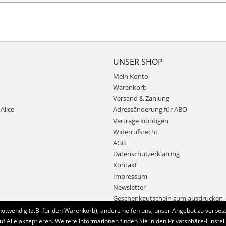
UNSER SHOP
Mein Konto
Warenkorb
Versand & Zahlung
Alice
Adressänderung für ABO
Verträge kündigen
Widerrufsrecht
AGB
Datenschutzerklärung
Kontakt
Impressum
Newsletter
Geschenkgutschein zum ausdrucken
notwendig (z.B. für den Warenkorb), andere helfen uns, unser Angebot zu verbess
uf Alle akzeptieren. Weitere Informationen finden Sie in den Privatsphäre-Einstel
Bestellung widerrufen