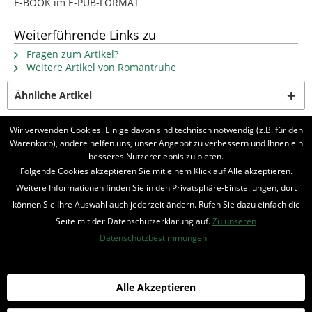
E-BOOK im E-PUB-FORMAT
Weiterführende Links zu
Fragen zum Artikel?
Weitere Artikel von Romantruhe
Ähnliche Artikel
Wir verwenden Cookies. Einige davon sind technisch notwendig (z.B. für den
Kunden haben sich ebenfalls angesehen
Warenkorb), andere helfen uns, unser Angebot zu verbessern und Ihnen ein
besseres Nutzererlebnis zu bieten.
BELIEBTE SERIEN
Folgende Cookies akzeptieren Sie mit einem Klick auf Alle akzeptieren.
Weitere Informationen finden Sie in den Privatsphäre-Einstellungen, dort
UNSER SHOP
können Sie Ihre Auswahl auch jederzeit ändern. Rufen Sie dazu einfach die
Seite mit der Datenschutzerklärung auf.
Zu unseren
IHRE VORTEILE
Datenschutzbestimmungen.
INFORMIERT BLEIBEN
Bestellung widerrufen
Alle Akzeptieren