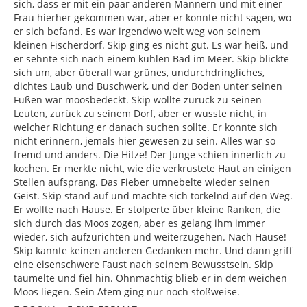
sich, dass er mit ein paar anderen Männern und mit einer
Frau hierher gekommen war, aber er konnte nicht sagen, wo
er sich befand. Es war irgendwo weit weg von seinem
kleinen Fischerdorf. Skip ging es nicht gut. Es war heiß, und
er sehnte sich nach einem kühlen Bad im Meer. Skip blickte
sich um, aber überall war grünes, undurchdringliches,
dichtes Laub und Buschwerk, und der Boden unter seinen
Füßen war moosbedeckt. Skip wollte zurück zu seinen
Leuten, zurück zu seinem Dorf, aber er wusste nicht, in
welcher Richtung er danach suchen sollte. Er konnte sich
nicht erinnern, jemals hier gewesen zu sein. Alles war so
fremd und anders. Die Hitze! Der Junge schien innerlich zu
kochen. Er merkte nicht, wie die verkrustete Haut an einigen
Stellen aufsprang. Das Fieber umnebelte wieder seinen
Geist. Skip stand auf und machte sich torkelnd auf den Weg.
Er wollte nach Hause. Er stolperte über kleine Ranken, die
sich durch das Moos zogen, aber es gelang ihm immer
wieder, sich aufzurichten und weiterzugehen. Nach Hause!
Skip kannte keinen anderen Gedanken mehr. Und dann griff
eine eisenschwere Faust nach seinem Bewusstsein. Skip
taumelte und fiel hin. Ohnmächtig blieb er in dem weichen
Moos liegen. Sein Atem ging nur noch stoßweise.