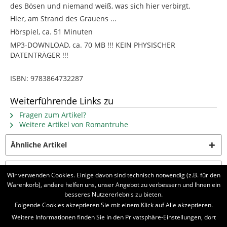
des Bösen und niemand weiß, was sich hier verbirgt.
Hier, am Strand des Grauens ...
Hörspiel, ca. 51 Minuten
MP3-DOWNLOAD, ca. 70 MB !!! KEIN PHYSISCHER
DATENTRÄGER !!!
ISBN: 9783864732287
Weiterführende Links zu
Fragen zum Artikel?
Weitere Artikel von Romantruhe
Ähnliche Artikel
Kunden kauften auch
Wir verwenden Cookies. Einige davon sind technisch notwendig (z.B. für den
Warenkorb), andere helfen uns, unser Angebot zu verbessern und Ihnen ein
besseres Nutzererlebnis zu bieten.
BELIEBTE SERIEN
Folgende Cookies akzeptieren Sie mit einem Klick auf Alle akzeptieren.
Weitere Informationen finden Sie in den Privatsphäre-Einstellungen, dort