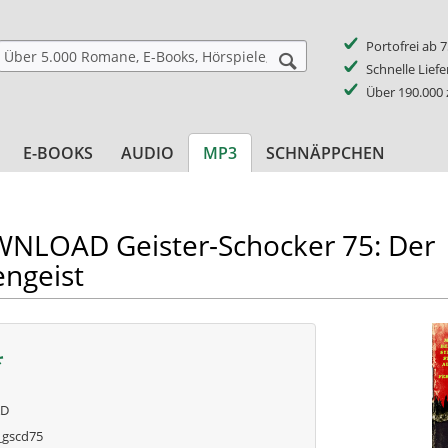
Portofrei ab 
Schnelle Lief
Über 190.000
E-BOOKS
AUDIO
MP3
SCHNÄPPCHEN
LOAD Geister-Schocker 75: Der
ngeist
*
AD
gscd75