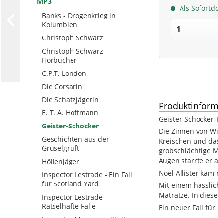
MP3
Als Sofortd
Banks - Drogenkrieg in
Kolumbien
Christoph Schwarz
Christoph Schwarz
Hörbücher
C.P.T. London
Die Corsarin
Die Schatzjägerin
Produktinform
E. T. A. Hoffmann
Geister-Schocker-
Geister-Schocker
Die Zinnen von Wi
Geschichten aus der
Kreischen und das
Gruselgruft
grobschlächtige M
Augen starrte er 
Höllenjäger
Noel Allister kam
Inspector Lestrade - Ein Fall
für Scotland Yard
Mit einem hässlic
Matratze. In dies
Inspector Lestrade -
Rätselhafte Fälle
Ein neuer Fall für 