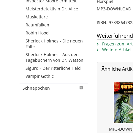
Inspector Moore ermittelt
Hörspiel
Meisterdetektivin Dr. Alice
MP3-DOWNLOAD !!
Musketiere
ISBN: 9783864732
Raumfalken
Robin Hood
Weiterführend
Sherlock Holmes - Die neuen
Fragen zum Arti
Fälle
Weitere Artike
Sherlock Holmes - Aus den
Tagebüchern von Dr. Watson
Sigurd - Der ritterliche Held
Ähnliche Artik
Vampir Gothic
Schnäppchen
MP3-DOWNL