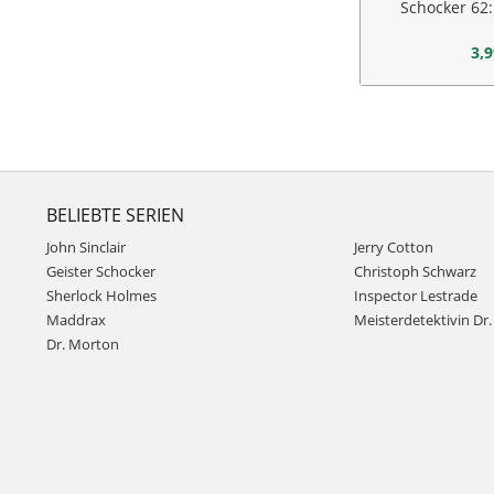
Schocker 62:
Ge
3,9
BELIEBTE SERIEN
John Sinclair
Jerry Cotton
Geister Schocker
Christoph Schwarz
Sherlock Holmes
Inspector Lestrade
Maddrax
Meisterdetektivin Dr. 
Dr. Morton