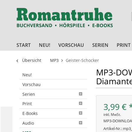
START
NEU!
VORSCHAU
SERIEN
PRINT
Übersicht
MP3
Geister-Schocker
MP3-DOWN
Neu!
Diamante
Vorschau
Serien
Print
3,99 € 
E-Books
inkl. MwSt.
MP3-DOWNLO
Audio
Artikel-Nr.:
mp3_