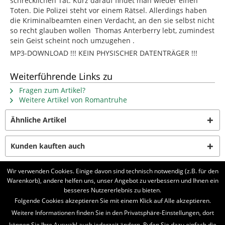
schrecklichen Tat. Kurz darauf findet man wieder einen
Toten. Die Polizei steht vor einem Rätsel. Allerdings haben
die Kriminalbeamten einen Verdacht, an den sie selbst nicht
so recht glauben wollen  Thomas Anterberry lebt, zumindest
sein Geist scheint noch umzugehen .
MP3-DOWNLOAD !!! KEIN PHYSISCHER DATENTRÄGER !!!
Weiterführende Links zu
Fragen zum Artikel?
Weitere Artikel von Romantruhe
Ähnliche Artikel
Kunden kauften auch
Wir verwenden Cookies. Einige davon sind technisch notwendig (z.B. für den
Kunden haben sich ebenfalls angesehen
Warenkorb), andere helfen uns, unser Angebot zu verbessern und Ihnen ein
besseres Nutzererlebnis zu bieten.
Folgende Cookies akzeptieren Sie mit einem Klick auf Alle akzeptieren.
BELIEBTE SERIEN
Weitere Informationen finden Sie in den Privatsphäre-Einstellungen, dort
UNSER SHOP
können Sie Ihre Auswahl auch jederzeit ändern. Rufen Sie dazu einfach die