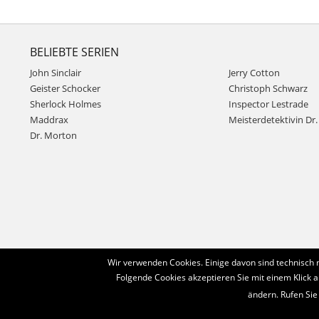
BELIEBTE SERIEN
John Sinclair
Jerry Cotton
Geister Schocker
Christoph Schwarz
Sherlock Holmes
Inspector Lestrade
Maddrax
Meisterdetektivin Dr. 
Dr. Morton
Wir verwenden Cookies. Einige davon sind technisch 
Folgende Cookies akzeptieren Sie mit einem Klick a
ändern. Rufen Sie