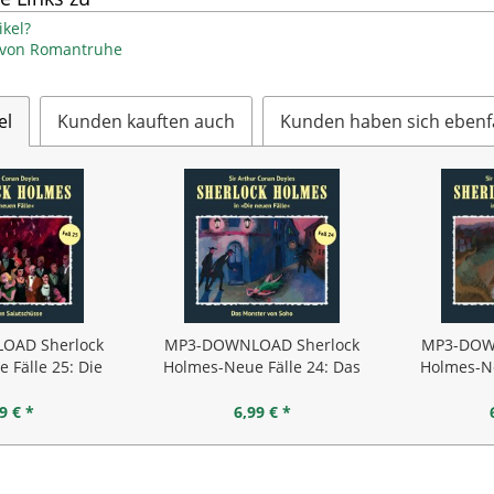
kel?
l von Romantruhe
el
Kunden kauften auch
Kunden haben sich ebenf
OAD Sherlock
MP3-DOWNLOAD Sherlock
MP3-DOW
 Fälle 25: Die
Holmes-Neue Fälle 24: Das
Holmes-Ne
zehn...
Monster von Soho
si
9 € *
6,99 € *