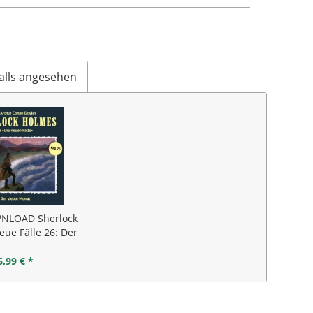
alls angesehen
NLOAD Sherlock
ue Fälle 26: Der
ebte Monat
6,99 € *