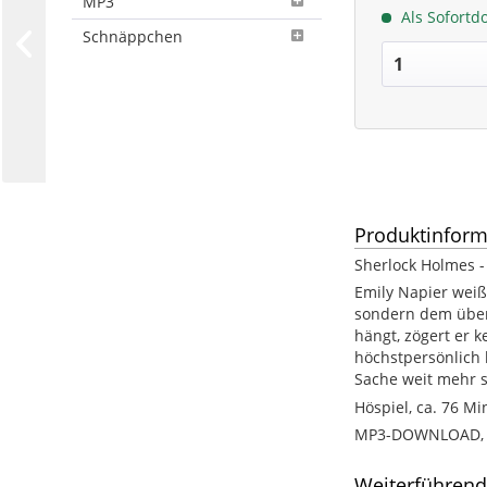
MP3
Als Sofortd
Schnäppchen
Produktinform
Sherlock Holmes -
Emily Napier weiß
sondern dem überr
hängt, zögert er 
höchstpersönlich 
Sache weit mehr s
Höspiel, ca. 76 Mi
MP3-DOWNLOAD, ca
Weiterführend