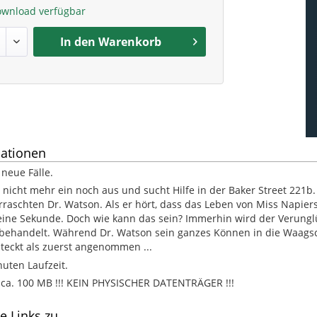
ownload verfügbar
In den
Warenkorb
ationen
 neue Fälle.
 nicht mehr ein noch aus und sucht Hilfe in der Baker Street 221b.
aschten Dr. Watson. Als er hört, dass das Leben von Miss Napie
keine Sekunde. Doch wie kann das sein? Immerhin wird der Verungl
behandelt. Während Dr. Watson sein ganzes Können in die Waagsc
teckt als zuerst angenommen ...
nuten Laufzeit.
. 100 MB !!! KEIN PHYSISCHER DATENTRÄGER !!!
e Links zu