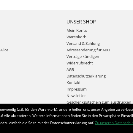
UNSER SHOP
Mein Konto
Warenkorb
Versand & Zahlung
Alice
Adressänderung für ABO
Verträge kündigen
Widerrufsrecht
AGB
Datenschutzerklärung
Kontakt
Impressum
Newsletter
Geschenkgutschein zum ausdrucken
notwendig (z.B. für den Warenkorb), andere helfen uns, unser Angebot zu verbess
uf Alle akzeptieren. Weitere Informationen finden Sie in den Privatsphäre-Einstel
Bestellung widerrufen
 dazu einfach die Seite mit der Datenschutzerklärung auf.
Zu unseren Datenschu
* Alle Preise inkl. MwSt. und zzgl.
Bearbeitungspauschale