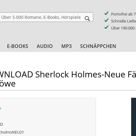
Portofrei ab 
Schnelle Lief
Über 190.000
E-BOOKS
AUDIO
MP3
SCHNÄPPCHEN
LOAD Sherlock Holmes-Neue Fäll
Löwe
*
AD
_holmsNEU21