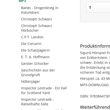
MP3
Banks - Drogenkrieg in
Kolumbien
Christoph Schwarz
Christoph Schwarz
Hörbücher
C.P.T. London
Die Corsarin
Produktinform
Die Schatzjägerin
Sigurd-Hörspiel Fo
E. T. A. Hoffmann
von Eckbertstein.
schwer. Erlebt in
Geister-Schocker
die Entdeckung vo
Geschichten aus der
sicheren Tod ent
Gruselgruft
Hörspiel, ca. 43 M
Höllenjäger
MP3-DOWNLOAD, ca
Inspector Lestrade - Ein Fall
für Scotland Yard
ISBN: 9783864730
Inspector Lestrade -
Rätselhafte Fälle
Weiterführend