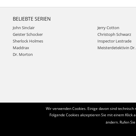
BELIEBTE SERIEN
John Sinclair
Jerry Cotton
Geister Schocker
Christoph Schwarz
Sherlock Holmes
Inspector Lestrade
Maddrax
Meisterdetektivin Dr. 
Dr. Morton
Wir verwenden Cookies. Einige davon sind technisch 
Folgende Cookies akzeptieren Sie mit einem Klick a
ändern. Rufen Sie