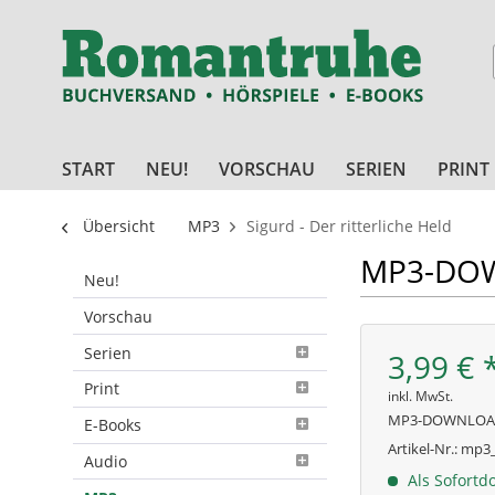
START
NEU!
VORSCHAU
SERIEN
PRINT
Übersicht
MP3
Sigurd - Der ritterliche Held
MP3-DOWN
Neu!
Vorschau
Serien
3,99 € 
Print
inkl. MwSt.
MP3-DOWNLO
E-Books
Artikel-Nr.:
mp3_
Audio
Als Sofortd