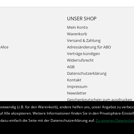
UNSER SHOP
Mein Konto
Warenkorb
Versand & Zahlung
Alice
Adressänderung für ABO
Verträge kündigen
Widerrufsrecht
AGB
Datenschutzerklärung
Kontakt
Impressum
Newsletter
Geschenkgutschein zum ausdrucken
notwendig (z.B. für den Warenkorb), andere helfen uns, unser Angebot zu verbess
uf Alle akzeptieren. Weitere Informationen finden Sie in den Privatsphäre-Einstel
Bestellung widerrufen
 dazu einfach die Seite mit der Datenschutzerklärung auf.
Zu unseren Datenschu
* Alle Preise inkl. MwSt. und zzgl.
Bearbeitungspauschale