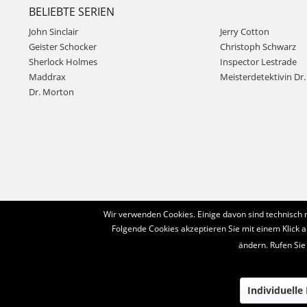
BELIEBTE SERIEN
John Sinclair
Jerry Cotton
Geister Schocker
Christoph Schwarz
Sherlock Holmes
Inspector Lestrade
Maddrax
Meisterdetektivin Dr. 
Dr. Morton
Wir verwenden Cookies. Einige davon sind technisch 
Folgende Cookies akzeptieren Sie mit einem Klick a
ändern. Rufen Sie
Individuelle
© 2016-2022 Romantruhe - Buchversand, Joachim Otto