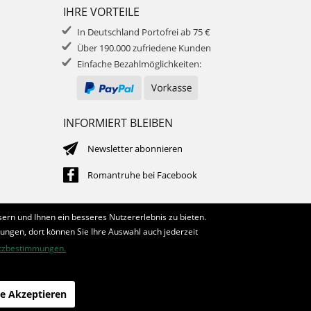
IHRE VORTEILE
In Deutschland Portofrei ab 75 €
Über 190.000 zufriedene Kunden
Einfache Bezahlmöglichkeiten:
INFORMIERT BLEIBEN
Newsletter abonnieren
Romantruhe bei Facebook
ern und Ihnen ein besseres Nutzererlebnis zu bieten.
lungen, dort können Sie Ihre Auswahl auch jederzeit
tzbestimmungen.
le Akzeptieren
die profilschmiede - Internetagentur