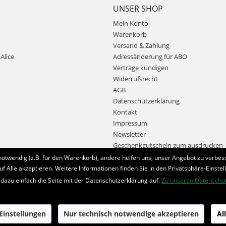
UNSER SHOP
Mein Konto
Warenkorb
Versand & Zahlung
Alice
Adressänderung für ABO
Verträge kündigen
Widerrufsrecht
AGB
Datenschutzerklärung
Kontakt
Impressum
Newsletter
Geschenkgutschein zum ausdrucken
notwendig (z.B. für den Warenkorb), andere helfen uns, unser Angebot zu verbess
uf Alle akzeptieren. Weitere Informationen finden Sie in den Privatsphäre-Einstel
Bestellung widerrufen
 dazu einfach die Seite mit der Datenschutzerklärung auf.
Zu unseren Datenschu
* Alle Preise inkl. MwSt. und zzgl.
Bearbeitungspauschale
 Einstellungen
Nur technisch notwendige akzeptieren
Al