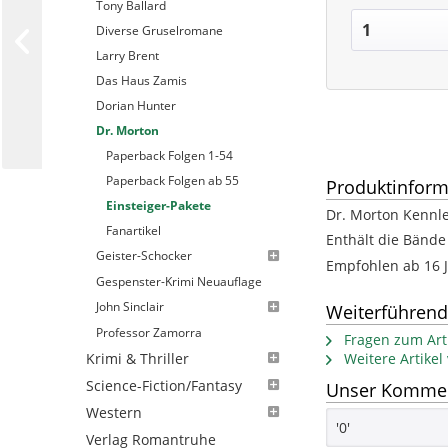
Tony Ballard
Diverse Gruselromane
Larry Brent
Das Haus Zamis
Dorian Hunter
Dr. Morton
Paperback Folgen 1-54
Paperback Folgen ab 55
Produktinform
Einsteiger-Pakete
Dr. Morton Kennle
Fanartikel
Enthält die Bände 
Geister-Schocker
Empfohlen ab 16 J
Gespenster-Krimi Neuauflage
John Sinclair
Weiterführend
Professor Zamorra
Fragen zum Arti
Weitere Artike
Krimi & Thriller
Science-Fiction/Fantasy
Unser Komment
Western
'0'
Verlag Romantruhe