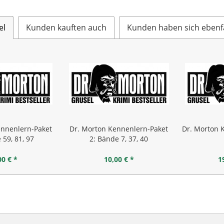
el
Kunden kauften auch
Kunden haben sich ebenf
ennenlern-Paket
Dr. Morton Kennenlern-Paket
Dr. Morton 
 59, 81, 97
2: Bände 7, 37, 40
00 € *
10,00 € *
1