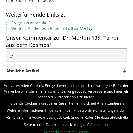
Paperback, ca. 70 Seiten.
Weiterführende Links zu
Fragen zum Artikel?
Weitere Artikel von Erber + Luther Verlag
Unser Kommentar zu "Dr. Morton 135: Terror
aus dem Kosmos"
'0'
Ähnliche Artikel
Wir verwenden Cookies. Einige davon sind technisch notwendig (z.B. für den
Kunden haben sich ebenfalls angesehen
Warenkorb), andere helfen uns, unser Angebot zu verbessern und Ihnen ein
besseres Nutzererlebnis zu bieten.
BELIEBTE SERIEN
Folgende Cookies akzeptieren Sie mit einem Klick auf Alle akzeptieren.
Weitere Informationen finden Sie in den Privatsphäre-Einstellungen, dort
UNSER SHOP
können Sie Ihre Auswahl auch jederzeit ändern. Rufen Sie dazu einfach die
Seite mit der Datenschutzerklärung auf.
Zu unseren
IHRE VORTEILE
Datenschutzbestimmungen.