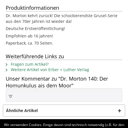
Produktinformationen
Dr. Morton kehrt zurück! Die schockierendste Grusel-Serie
aus den 70er Jahren ist wieder da!
Deutsche Erstveröffentlichung!
Empfohlen ab 16 Jahren!
Paperback, ca. 70 Seiten.
Weiterführende Links zu
Fragen zum Artikel?
Weitere Artikel von Erber + Luther Verlag
Unser Kommentar zu "Dr. Morton 140: Der
Homunkulus ais dem Moor"
'0'
Ähnliche Artikel
Wir verwenden Cookies. Einige davon sind technisch notwendig (z.B. für den
Kunden haben sich ebenfalls angesehen