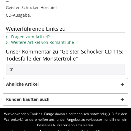
...
Geister-Schocker-Hörspiel
CD-Ausgabe.
Weiterführende Links zu
Fragen zum Artikel?
Weitere Artikel von Romantruhe
Unser Kommentar zu "Geister-Schocker CD 115:
Todesfalle der Monstertrolle"
'0'
Ähnliche Artikel
Kunden kauften auch
Wir verwenden Cookies. Einige davon sind technisch notwendig (z.B. für den
Kunden haben sich ebenfalls angesehen
Warenkorb), andere helfen uns, unser Angebot zu verbessern und Ihnen ein
besseres Nutzererlebnis zu bieten.