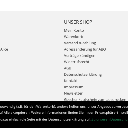
UNSER SHOP
Mein Konto
Warenkorb
Versand & Zahlung
Alice
Adressänderung für ABO
Verträge kündigen
Widerrufsrecht
AGB
Datenschutzerklärung
Kontakt
Impressum
Newsletter
Geschenkgutschein zum ausdrucken
notwendig (z.B. für den Warenkorb), andere helfen uns, unser Angebot zu verbess
uf Alle akzeptieren. Weitere Informationen finden Sie in den Privatsphäre-Einstel
Bestellung widerrufen
 dazu einfach die Seite mit der Datenschutzerklärung auf.
Zu unseren Datenschu
* Alle Preise inkl. MwSt. und zzgl.
Bearbeitungspauschale