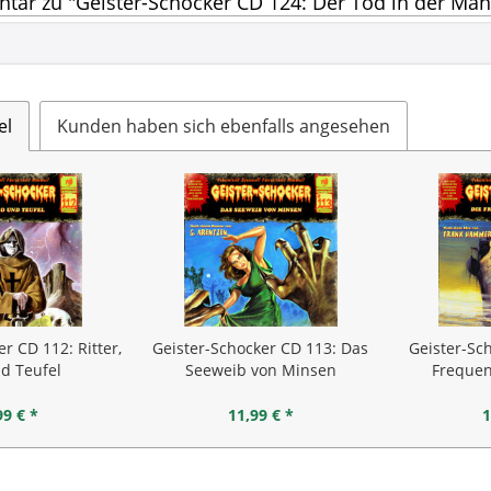
ar zu "Geister-Schocker CD 124: Der Tod in der Ma
el
Kunden haben sich ebenfalls angesehen
r CD 112: Ritter,
Geister-Schocker CD 113: Das
Geister-Sc
d Teufel
Seeweib von Minsen
Frequen
99 € *
11,99 € *
1