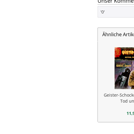
Unser Komment
'0'
Ähnliche Artik
Geister-Schocke
Tod un
11,