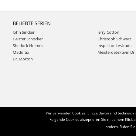
BELIEBTE SERIEN
John Sinclair
Jerry Cotton
Geister Schocker
Christoph Schwarz
Sherlock Holmes
Inspector Lestrade
Maddrax
Meisterdetektivin Dr. 
Dr. Morton
Wir verwenden Cookies. Einige davon sind technisch 
Folgende Cookies akzeptieren Sie mit einem Klick a
ändern. Rufen Sie