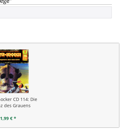
nege"
hocker CD 114: Die
z des Grauens
1,99 € *