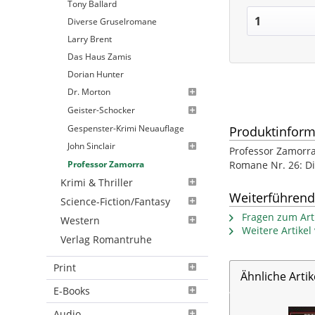
Tony Ballard
Diverse Gruselromane
Larry Brent
Das Haus Zamis
Dorian Hunter
Dr. Morton
Geister-Schocker
Gespenster-Krimi Neuauflage
Produktinform
John Sinclair
Professor Zamorra
Romane Nr. 26: Di
Professor Zamorra
Krimi & Thriller
Weiterführend
Science-Fiction/Fantasy
Fragen zum Arti
Western
Weitere Artike
Verlag Romantruhe
Print
Ähnliche Artik
E-Books
Audio