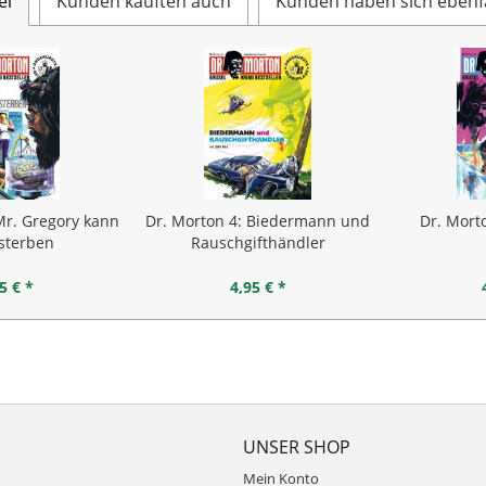
el
Kunden kauften auch
Kunden haben sich ebenf
Mr. Gregory kann
Dr. Morton 4: Biedermann und
Dr. Mort
 sterben
Rauschgifthändler
5 € *
4,95 € *
UNSER SHOP
Mein Konto