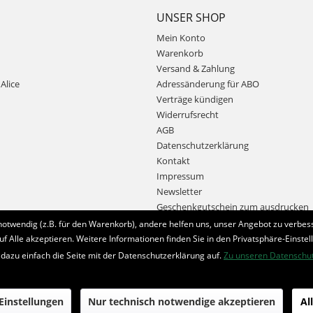
UNSER SHOP
Mein Konto
Warenkorb
Versand & Zahlung
Alice
Adressänderung für ABO
Verträge kündigen
Widerrufsrecht
AGB
Datenschutzerklärung
Kontakt
Impressum
Newsletter
Geschenkgutschein zum ausdrucken
notwendig (z.B. für den Warenkorb), andere helfen uns, unser Angebot zu verbess
uf Alle akzeptieren. Weitere Informationen finden Sie in den Privatsphäre-Einstel
Bestellung widerrufen
 dazu einfach die Seite mit der Datenschutzerklärung auf.
Zu unseren Datenschu
* Alle Preise inkl. MwSt. und zzgl.
Bearbeitungspauschale
 Einstellungen
Nur technisch notwendige akzeptieren
Al