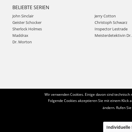
BELIEBTE SERIEN
John Sinclair
Jerry Cotton
Geister Schocker
Christoph Schwarz
Sherlock Holmes
Inspector Lestrade
Maddrax
Meisterdetektivin Dr. 
Dr. Morton
Wir verwenden Cookies. Einige davon sind technisch 
Folgende Cookies akzeptieren Sie mit einem Klick a
ändern. Rufen Sie
Individuelle
© 2016-2022 Romantruhe - Buchversand, Joachim Otto