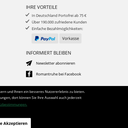
IHRE VORTEILE
In Deutschland Portofrei ab 75 €
Über 190.000 zufriedene Kunden
Einfache Bezahlmöglichkeiten:
INFORMIERT BLEIBEN
Newsletter abonnieren
Romantruhe bei Facebook
ern und Ihnen ein besseres Nutzererlebnis zu bieten.
lungen, dort können Sie Ihre Auswahl auch jederzeit
tzbestimmungen.
le Akzeptieren
die profilschmiede - Internetagentur