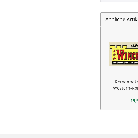
Ähnliche Artik
Romanpaket
Western-Ro
W
19,