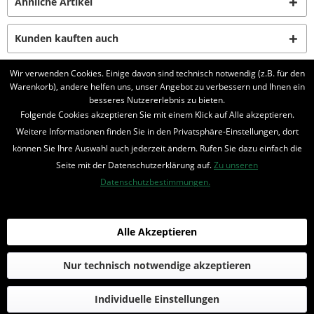
Ähnliche Artikel
Kunden kauften auch
Wir verwenden Cookies. Einige davon sind technisch notwendig (z.B. für den
Kunden haben sich ebenfalls angesehen
Warenkorb), andere helfen uns, unser Angebot zu verbessern und Ihnen ein
besseres Nutzererlebnis zu bieten.
BELIEBTE SERIEN
Folgende Cookies akzeptieren Sie mit einem Klick auf Alle akzeptieren.
Weitere Informationen finden Sie in den Privatsphäre-Einstellungen, dort
UNSER SHOP
können Sie Ihre Auswahl auch jederzeit ändern. Rufen Sie dazu einfach die
Seite mit der Datenschutzerklärung auf.
Zu unseren
IHRE VORTEILE
Datenschutzbestimmungen.
INFORMIERT BLEIBEN
Bestellung widerrufen
Alle Akzeptieren
* Alle Preise inkl. MwSt. und zzgl.
Bearbeitungspauschale
Nur technisch notwendige akzeptieren
© 2016-2022 Romantruhe - Buchversand, Joachim Otto
Individuelle Einstellungen
die profilschmiede - Internetagentur