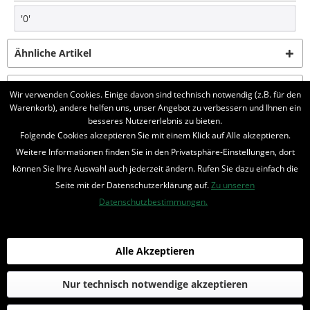
'0'
Ähnliche Artikel
Kunden kauften auch
Wir verwenden Cookies. Einige davon sind technisch notwendig (z.B. für den
Warenkorb), andere helfen uns, unser Angebot zu verbessern und Ihnen ein
besseres Nutzererlebnis zu bieten.
BELIEBTE SERIEN
Folgende Cookies akzeptieren Sie mit einem Klick auf Alle akzeptieren.
Weitere Informationen finden Sie in den Privatsphäre-Einstellungen, dort
UNSER SHOP
können Sie Ihre Auswahl auch jederzeit ändern. Rufen Sie dazu einfach die
Seite mit der Datenschutzerklärung auf.
Zu unseren
IHRE VORTEILE
Datenschutzbestimmungen.
INFORMIERT BLEIBEN
Bestellung widerrufen
Alle Akzeptieren
* Alle Preise inkl. MwSt. und zzgl.
Bearbeitungspauschale
Nur technisch notwendige akzeptieren