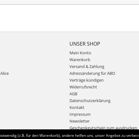
UNSER SHOP
Mein Konto
Warenkorb
Versand & Zahlung
Alice
Adressänderung für ABO
Verträge kündigen
Widerrufsrecht
AGB
Datenschutzerklärung
Kontakt
Impressum
Newsletter
Geschenkgutschein zum ausdrucken
notwendig (z.B. für den Warenkorb), andere helfen uns, unser Angebot zu verbess