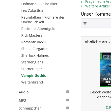
Fragen zum Arti
Hofmann SF-Klassiker
Weitere Artike
Lex Galactica
Unser Komment
Raumfalken - Pioniere der
Unendlichkeit
'0'
Residenz Abendgold
Rick Masters
Ähnliche Artik
Romantruhe-SF
Sheila Cargador
Sherlock Holmes
Sternenglanz
Sternentiger
Vampir Gothic
Weltenbrand
Audio
E-Book Welt
Geschenk
MP3
2,9
Schnäppchen