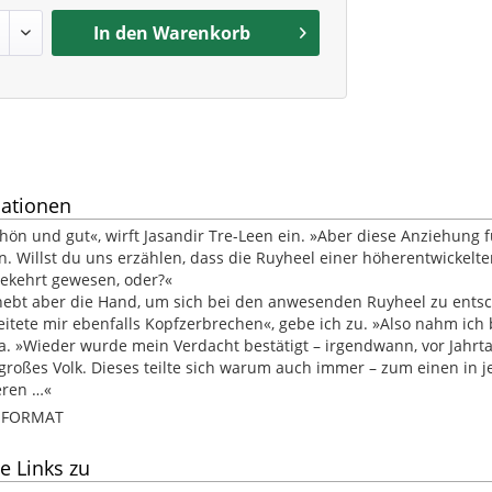
In den
Warenkorb
ationen
schön und gut«, wirft Jasandir Tre-Leen ein. »Aber diese Anziehung
n. Willst du uns erzählen, dass die Ruyheel einer höherentwickel
ekehrt gewesen, oder?«
, hebt aber die Hand, um sich bei den anwesenden Ruyheel zu ents
eitete mir ebenfalls Kopfzerbrechen«, gebe ich zu. »Also nahm ich 
ola. »Wieder wurde mein Verdacht bestätigt – irgendwann, vor Jahr
 großes Volk. Dieses teilte sich warum auch immer – zum einen in 
eren …«
B-FORMAT
e Links zu