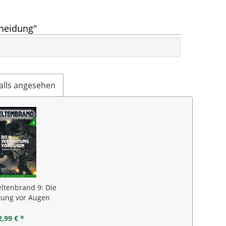
heidung"
alls angesehen
ltenbrand 9: Die
tung vor Augen
2,99 € *