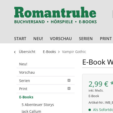
START
NEU!
VORSCHAU
SERIEN
PRINT
Übersicht
E-Books
Vampir Gothic
E-Book W
Neu!
Vorschau
Serien
2,99 € 
Print
inkl. MwSt.
E-Book
E-Books
Artikel-Nr.:
WB_E
5 Abenteuer Storys
Als Sofortd
Jack Callum