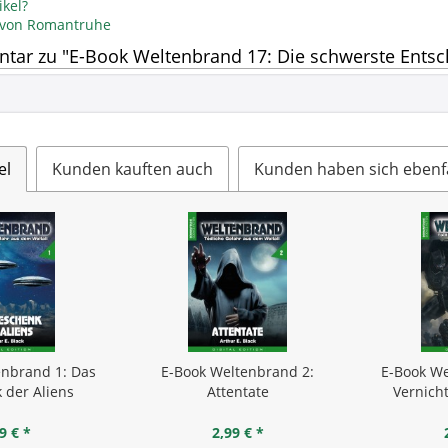
kel?
l von Romantruhe
ar zu "E-Book Weltenbrand 17: Die schwerste Entsc
el
Kunden kauften auch
Kunden haben sich ebenf
enbrand 1: Das
E-Book Weltenbrand 2:
E-Book We
 der Aliens
Attentate
Vernich
9 € *
2,99 € *