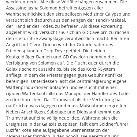
wiederentdeckt. Alle diese Vorfälle hängen zusammen. Die
Assassine Jasha Solomon befreit entgegen aller
Wahrscheinlichkeit den skrupellosen Mediziner Calypso und
versucht sich dadurch aus den Fängen der Tendri-Makaal,
der Händler des Todes, zu befreien. Als diese Forderung
abgelehnt wird, versucht sie, sich an GD Cavelorn zu rächen,
den sie für ihre Zwangslage verantwortlich macht. Bei ihrem
Angriff auf Glenn Finnan wird der Gründervater des
Friedensplaneten Drep Doye getötet. Die beiden
Kopfgeldjäger Damien und GD Cavelorn nehmen die
Verfolgung von Solomon auf. Die Flucht quer durch die
Galaxis scheint aussichtlos, bis sie das Konzil-System
anfliegt, in dem die Priester gegen gute Gebühr Konflikte
bereinigen. Unterdessen lässt die Zentralregierung eigene
Waffenproduktionen anlaufen und versucht mit einer
rigiden Waffenkontrolle das Monopol der Händler des Todes
zu durchbrechen. Das Triumvirat als ihre Vertretung hat
natürlich etwas dagegen und muss Maßnahmen ergreifen.
Neben Anschlägen, Sabotage und Diebstahl kommt das
Triumvirat auf eine völlig neue Idee. Während sich die
Ereignisse in der Galaxis zuspitzen, fällt dem Söldnerführer
Luzifer Rose eine aufgegebene Sternenstation der
Aldebaraner förmlich in den Schoß. Die Besetzung und