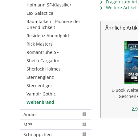
Fragen zum Arti
Hofmann SF-Klassiker
Weitere Artike
Lex Galactica
Raumfalken - Pioniere der
Unendlichkeit
Ähnliche Artik
Residenz Abendgold
Rick Masters
Romantruhe-SF
Sheila Cargador
Sherlock Holmes
Sternenglanz
Sternentiger
E-Book Welt
Vampir Gothic
Geschenk
Weltenbrand
2,9
Audio
MP3
Schnäppchen