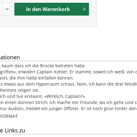
In den
Warenkorb
ationen
h, kaum dass ich die Brücke betreten habe.
riffen«, erwidert Captain Kohler. Er stammt, soweit ich weiß, vo
rt, die ihm hätte einfallen können.
ns etwas aus dem Hyperraum schoss. Nein, ich kann die drei feindl
Monitore zeigen sie.
ich und tue erstaunt. »Wirklich, Captain?«
en einen dünnen Strich; ich mache mir Freunde, wo ich gehe und 
 nur Audio!«, meldet ein junger Offizier. Er ist noch grün hinter d
B-FORMAT
e Links zu