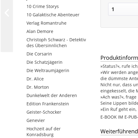
10 Crime Storys
10 Galaktische Abenteuer
Verlag Romantruhe
Alan Demore
Christoph Schwarz - Detektiv
des Übersinnlichen
Die Corsarin
Produktinform
Die Schatzjägerin
»Status?«, rufe ic
Die Weltraumjägerin
»Wir werden angeg
die dümmste Antwo
Dr. Alice
Nicht nur, dass u
Dr. Morton
eingekesselt, die 
Dunkelwelt der Anderen
»Ach was?«, frage 
Seine Lippen bild
Edition Frankenstein
»Ein Ruf geht ein,
Geister-Schocker
E-BOOK IM E-PU
Genevier
Hochzeit auf der
Weiterführend
Konradsburg