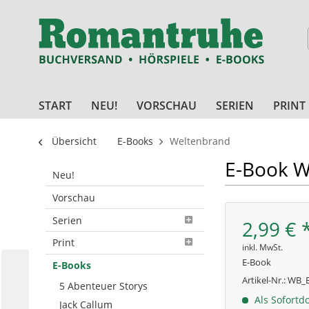
START
NEU!
VORSCHAU
SERIEN
PRINT
Übersicht
E-Books
Weltenbrand
E-Book W
Neu!
Vorschau
Serien
2,99 € 
Print
inkl. MwSt.
E-Book
E-Books
Artikel-Nr.:
WB_E
5 Abenteuer Storys
Als Sofortd
Jack Callum