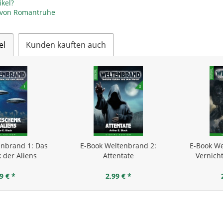
kel?
l von Romantruhe
el
Kunden kauften auch
enbrand 1: Das
E-Book Weltenbrand 2:
E-Book We
 der Aliens
Attentate
Vernich
9 € *
2,99 € *