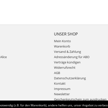
UNSER SHOP
Mein Konto
Warenkorb
Versand & Zahlung
Alice
Adressänderung für ABO
Verträge kündigen
Widerrufsrecht
AGB
Datenschutzerklärung
Kontakt
Impressum
Newsletter
Geschenkgutschein zum ausdrucken
notwendig (z.B. für den Warenkorb), andere helfen uns, unser Angebot zu verbess