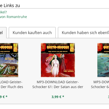
e Links zu
kel?
l von Romantruhe
el
Kunden kauften auch
Kunden haben sich ebenf
OAD Geister-
MP3-DOWNLOAD Geister-
MP3-DOW
 Der Fluch des
Schocker 61: Der Satan aus der
Schocker 6
istes
Gruft
W
9 € *
3,99 € *