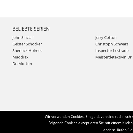
BELIEBTE SERIEN
John Sinclair
Jerry Cotton
Geister Schocker
Christoph Schwarz
Sherlock Holmes
Inspector Lestrade
Maddrax
Meisterdetektivin Dr. 
Dr. Morton
Wir verwenden Cookies. Einige davon sind technisch 
Folgende Cookies akzeptieren Sie mit einem Klick a
ändern. Rufen Sie