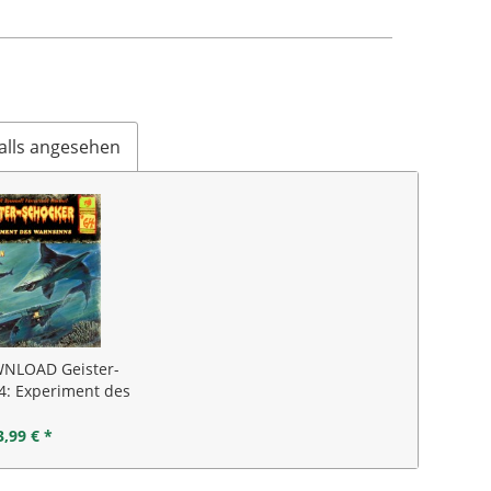
alls angesehen
NLOAD Geister-
4: Experiment des
ahnsinns
3,99 € *