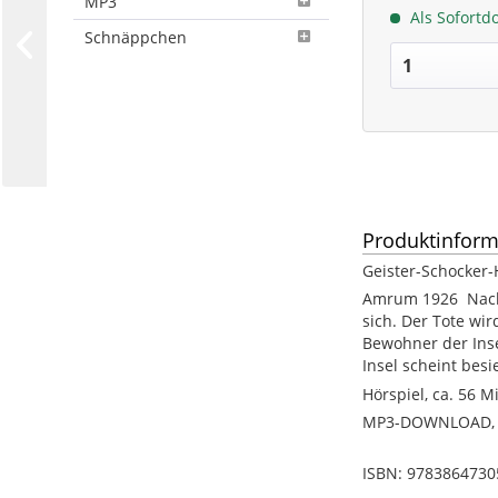
MP3
Als Sofortd
Schnäppchen
Produktinform
Geister-Schocker
Amrum 1926  Nach
sich. Der Tote wi
Bewohner der Inse
Insel scheint besie
Hörspiel, ca. 56 M
MP3-DOWNLOAD, ca
ISBN: 9783864730