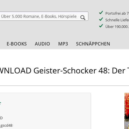
Portofrei ab 
Schnelle Lief
Über 190.000
E-BOOKS
AUDIO
MP3
SCHNÄPPCHEN
LOAD Geister-Schocker 48: Der T
*
AD
gscd48