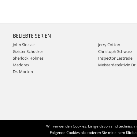
BELIEBTE SERIEN
John Sinclair
Jerry Cotton
Geister Schocker
Christoph Schwarz
Sherlock Holmes
Inspector Lestrade
Maddrax
Meisterdetektivin Dr. 
Dr. Morton
Wir verwenden Cookies. Einige davon sind technisch 
Folgende Cookies akzeptieren Sie mit einem Klick a