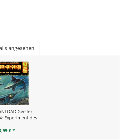
alls angesehen
NLOAD Geister-
4: Experiment des
ahnsinns
3,99 € *