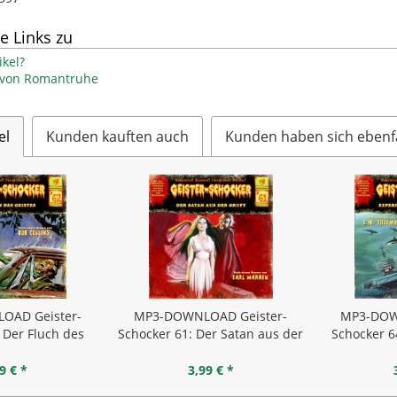
e Links zu
kel?
l von Romantruhe
el
Kunden kauften auch
Kunden haben sich ebenf
OAD Geister-
MP3-DOWNLOAD Geister-
MP3-DOW
 Der Fluch des
Schocker 61: Der Satan aus der
Schocker 6
istes
Gruft
W
9 € *
3,99 € *