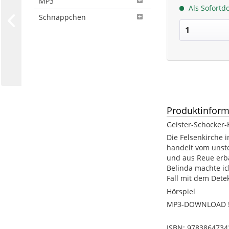
MP3
Als Sofortd
Schnäppchen
Produktinform
Geister-Schocker-
Die Felsenkirche i
handelt vom unste
und aus Reue erba
Belinda machte ic
Fall mit dem Dete
Hörspiel
MP3-DOWNLOAD !!
ISBN: 9783864734