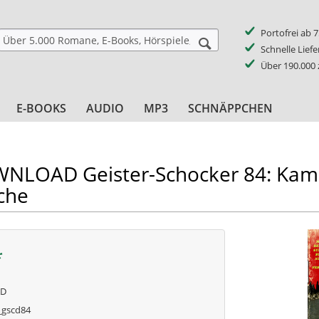
Portofrei ab 
Schnelle Lief
Über 190.000
E-BOOKS
AUDIO
MP3
SCHNÄPPCHEN
LOAD Geister-Schocker 84: Kam
che
*
AD
gscd84