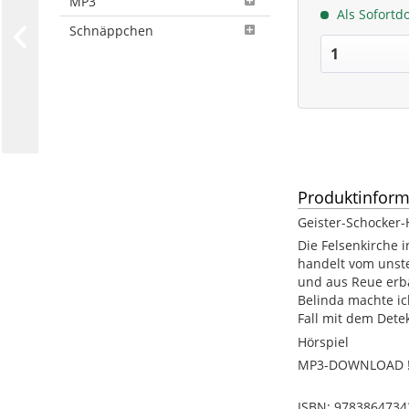
MP3
Als Sofortd
Schnäppchen
Produktinform
Geister-Schocker-
Die Felsenkirche i
handelt vom unste
und aus Reue erba
Belinda machte ic
Fall mit dem Dete
Hörspiel
MP3-DOWNLOAD !!
ISBN: 9783864734