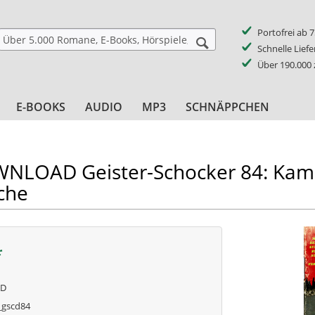
Portofrei ab 
Schnelle Lief
Über 190.000
E-BOOKS
AUDIO
MP3
SCHNÄPPCHEN
LOAD Geister-Schocker 84: Kam
che
*
AD
gscd84