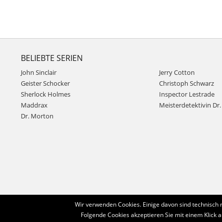
BELIEBTE SERIEN
John Sinclair
Jerry Cotton
Geister Schocker
Christoph Schwarz
Sherlock Holmes
Inspector Lestrade
Maddrax
Meisterdetektivin Dr. 
Dr. Morton
Wir verwenden Cookies. Einige davon sind technisch 
Folgende Cookies akzeptieren Sie mit einem Klick a