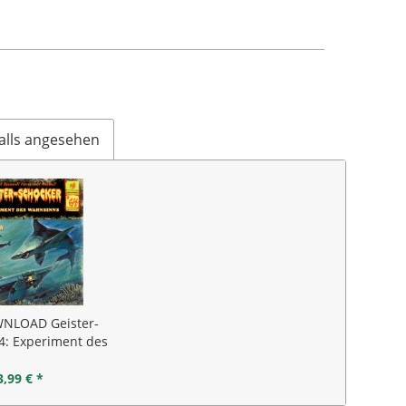
alls angesehen
NLOAD Geister-
4: Experiment des
ahnsinns
3,99 € *