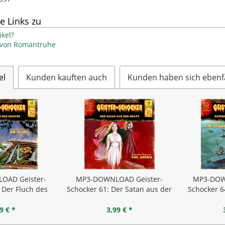
e Links zu
kel?
l von Romantruhe
el
Kunden kauften auch
Kunden haben sich ebenf
OAD Geister-
MP3-DOWNLOAD Geister-
MP3-DOW
 Der Fluch des
Schocker 61: Der Satan aus der
Schocker 6
istes
Gruft
W
9 € *
3,99 € *