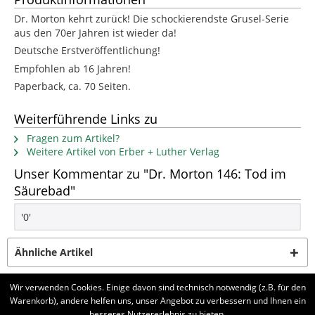
Dr. Morton kehrt zurück! Die schockierendste Grusel-Serie
aus den 70er Jahren ist wieder da!
Deutsche Erstveröffentlichung!
Empfohlen ab 16 Jahren!
Paperback, ca. 70 Seiten.
Weiterführende Links zu
Fragen zum Artikel?
Weitere Artikel von Erber + Luther Verlag
Unser Kommentar zu "Dr. Morton 146: Tod im
Säurebad"
'0'
Ähnliche Artikel
Wir verwenden Cookies. Einige davon sind technisch notwendig (z.B. für den
Kunden haben sich ebenfalls angesehen
Warenkorb), andere helfen uns, unser Angebot zu verbessern und Ihnen ein
besseres Nutzererlebnis zu bieten.