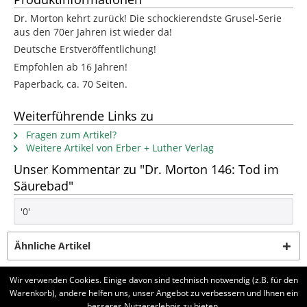
Dr. Morton kehrt zurück! Die schockierendste Grusel-Serie
aus den 70er Jahren ist wieder da!
Deutsche Erstveröffentlichung!
Empfohlen ab 16 Jahren!
Paperback, ca. 70 Seiten.
Weiterführende Links zu
Fragen zum Artikel?
Weitere Artikel von Erber + Luther Verlag
Unser Kommentar zu "Dr. Morton 146: Tod im
Säurebad"
'0'
Ähnliche Artikel
Wir verwenden Cookies. Einige davon sind technisch notwendig (z.B. für den
Kunden haben sich ebenfalls angesehen
Warenkorb), andere helfen uns, unser Angebot zu verbessern und Ihnen ein
besseres Nutzererlebnis zu bieten.