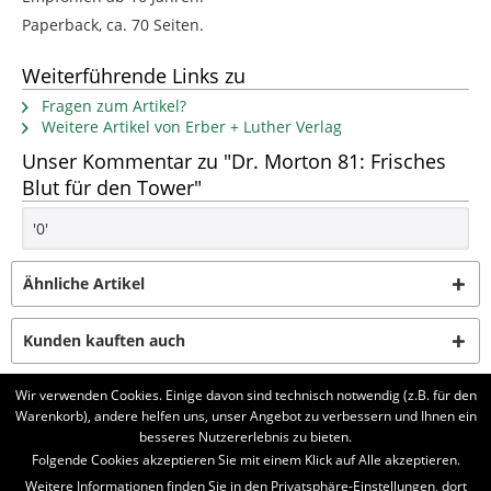
Paperback, ca. 70 Seiten.
Weiterführende Links zu
Fragen zum Artikel?
Weitere Artikel von Erber + Luther Verlag
Unser Kommentar zu "Dr. Morton 81: Frisches
Blut für den Tower"
'0'
Ähnliche Artikel
Kunden kauften auch
Wir verwenden Cookies. Einige davon sind technisch notwendig (z.B. für den
Kunden haben sich ebenfalls angesehen
Warenkorb), andere helfen uns, unser Angebot zu verbessern und Ihnen ein
besseres Nutzererlebnis zu bieten.
BELIEBTE SERIEN
Folgende Cookies akzeptieren Sie mit einem Klick auf Alle akzeptieren.
Weitere Informationen finden Sie in den Privatsphäre-Einstellungen, dort