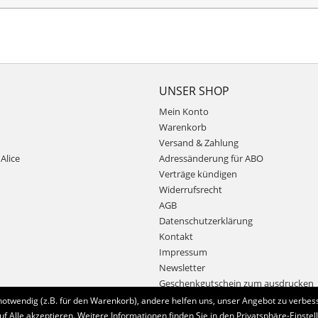
UNSER SHOP
Mein Konto
Warenkorb
Versand & Zahlung
Alice
Adressänderung für ABO
Verträge kündigen
Widerrufsrecht
AGB
Datenschutzerklärung
Kontakt
Impressum
Newsletter
Geschenkgutschein zum ausdrucken
notwendig (z.B. für den Warenkorb), andere helfen uns, unser Angebot zu verbess
uf Alle akzeptieren. Weitere Informationen finden Sie in den Privatsphäre-Einstel
Bestellung widerrufen