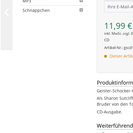
MP3
Schnäppchen
11,99 €
inkl. MwSt. zzgl.
B
CD
Artikel-Nr.:
gscd
Dieser Arti
Produktinform
Geister-Schocker-
Als Sharon Sutclif
Bruder von den To
CD-Ausgabe.
Weiterführend