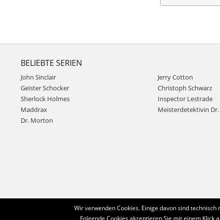
BELIEBTE SERIEN
John Sinclair
Jerry Cotton
Geister Schocker
Christoph Schwarz
Sherlock Holmes
Inspector Lestrade
Maddrax
Meisterdetektivin Dr. 
Dr. Morton
Wir verwenden Cookies. Einige davon sind technisch 
Folgende Cookies akzeptieren Sie mit einem Klick a