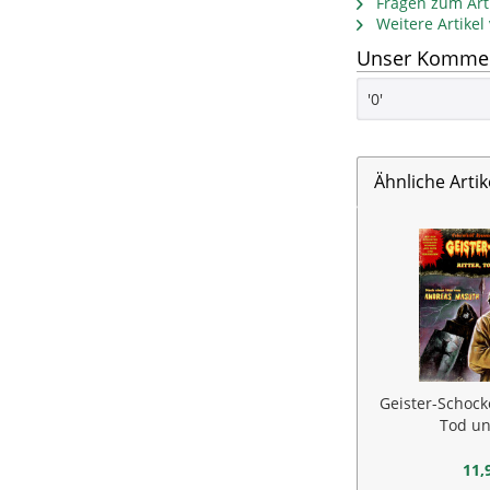
Fragen zum Arti
Weitere Artike
Unser Komment
'0'
Ähnliche Artik
Geister-Schocke
Tod un
11,