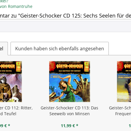
kel?
l von Romantruhe
ar zu "Geister-Schocker CD 125: Sechs Seelen für d
el
Kunden haben sich ebenfalls angesehen
r CD 112: Ritter,
Geister-Schocker CD 113: Das
Geister-Sc
d Teufel
Seeweib von Minsen
Frequen
99 € *
11,99 € *
1