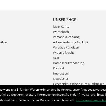
UNSER SHOP
Mein Konto
Warenkorb
Versand & Zahlung
Alice
Adressänderung für ABO
Verträge kündigen
Widerrufsrecht
AGB
Datenschutzerklärung
Kontakt
Impressum
Newsletter
Geschenkgutschein zum ausdrucken
notwendig (z.B. für den Warenkorb), andere helfen uns, unser Angebot zu verbess
uf Alle akzeptieren. Weitere Informationen finden Sie in den Privatsphäre-Einstel
Bestellung widerrufen
 dazu einfach die Seite mit der Datenschutzerklärung auf.
Zu unseren Datenschu
* Alle Preise inkl. MwSt. und zzgl.
Bearbeitungspauschale