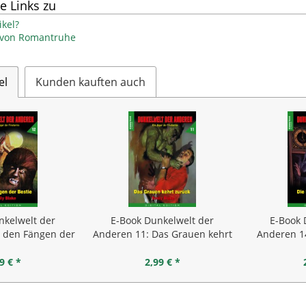
e Links zu
kel?
l von Romantruhe
el
Kunden kauften auch
nkelwelt der
E-Book Dunkelwelt der
E-Book 
n den Fängen der
Anderen 11: Das Grauen kehrt
Anderen 1
stie
zurück
9 € *
2,99 € *