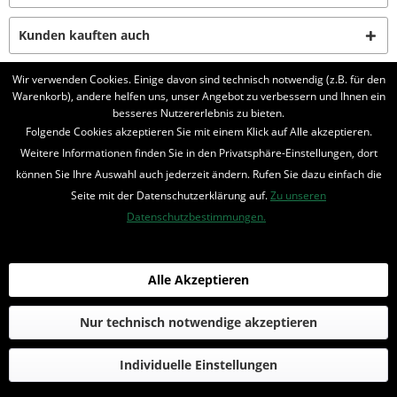
Kunden kauften auch
Wir verwenden Cookies. Einige davon sind technisch notwendig (z.B. für den
Kunden haben sich ebenfalls angesehen
Warenkorb), andere helfen uns, unser Angebot zu verbessern und Ihnen ein
besseres Nutzererlebnis zu bieten.
BELIEBTE SERIEN
Folgende Cookies akzeptieren Sie mit einem Klick auf Alle akzeptieren.
Weitere Informationen finden Sie in den Privatsphäre-Einstellungen, dort
UNSER SHOP
können Sie Ihre Auswahl auch jederzeit ändern. Rufen Sie dazu einfach die
Seite mit der Datenschutzerklärung auf.
Zu unseren
IHRE VORTEILE
Datenschutzbestimmungen.
INFORMIERT BLEIBEN
Bestellung widerrufen
Alle Akzeptieren
* Alle Preise inkl. MwSt. und zzgl.
Bearbeitungspauschale
Nur technisch notwendige akzeptieren
© 2016-2022 Romantruhe - Buchversand, Joachim Otto
Individuelle Einstellungen
die profilschmiede - Internetagentur