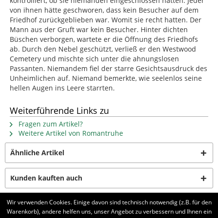
kontrolliert, ob sie niemanden eingeschlossen hatten. Jeder
von ihnen hätte geschworen, dass kein Besucher auf dem
Friedhof zurückgeblieben war. Womit sie recht hatten. Der
Mann aus der Gruft war kein Besucher. Hinter dichten
Büschen verborgen, wartete er die Öffnung des Friedhofs
ab. Durch den Nebel geschützt, verließ er den Westwood
Cemetery und mischte sich unter die ahnungslosen
Passanten. Niemandem fiel der starre Gesichtsausdruck des
Unheimlichen auf. Niemand bemerkte, wie seelenlos seine
hellen Augen ins Leere starrten.
Weiterführende Links zu
Fragen zum Artikel?
Weitere Artikel von Romantruhe
Ähnliche Artikel
Kunden kauften auch
Wir verwenden Cookies. Einige davon sind technisch notwendig (z.B. für den
Kunden haben sich ebenfalls angesehen
Warenkorb), andere helfen uns, unser Angebot zu verbessern und Ihnen ein