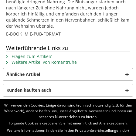
benötigte dringend Nahrung. Die Blutsauger starben auch
nach längerer Zeit ohne Nahrung nicht, wurden jedoch
körperlich hinfällig und empfanden durch den Hunger
quälende Schmerzen in den Nervenbahnen, schließlich kam
der Wahnsinn über sie.
E-BOOK IM E-PUB-FORMAT
Weiterführende Links zu
Fragen zum Artikel?
Weitere Artikel von Romantruhe
Ähnliche Artikel
Kunden kauften auch
Wir verwenden Cookies. Einige davon sind technisch notwendig (z.B. für den
Kunden haben sich ebenfalls angesehen
Warenkorb), andere helfen uns, unser Angebot zu verbessern und Ihnen ein
besseres Nutzererlebnis zu bieten.
BELIEBTE SERIEN
Folgende Cookies akzeptieren Sie mit einem Klick auf Alle akzeptieren.
Weitere Informationen finden Sie in den Privatsphäre-Einstellungen, dort