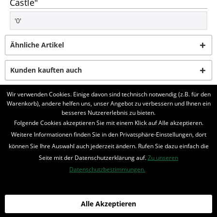
Castle"
'0'
Ähnliche Artikel
Kunden kauften auch
Wir verwenden Cookies. Einige davon sind technisch notwendig (z.B. für den
Kunden haben sich ebenfalls angesehen
Warenkorb), andere helfen uns, unser Angebot zu verbessern und Ihnen ein
besseres Nutzererlebnis zu bieten.
Folgende Cookies akzeptieren Sie mit einem Klick auf Alle akzeptieren.
BELIEBTE SERIEN
Weitere Informationen finden Sie in den Privatsphäre-Einstellungen, dort
UNSER SHOP
können Sie Ihre Auswahl auch jederzeit ändern. Rufen Sie dazu einfach die
Seite mit der Datenschutzerklärung auf.
Zu unseren
IHRE VORTEILE
Datenschutzbestimmungen.
INFORMIERT BLEIBEN
Alle Akzeptieren
Bestellung widerrufen