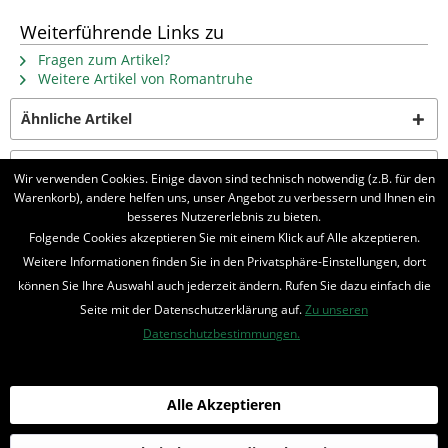
Weiterführende Links zu
Fragen zum Artikel?
Weitere Artikel von Romantruhe
Ähnliche Artikel
Kunden kauften auch
Wir verwenden Cookies. Einige davon sind technisch notwendig (z.B. für den
Warenkorb), andere helfen uns, unser Angebot zu verbessern und Ihnen ein
besseres Nutzererlebnis zu bieten.
Folgende Cookies akzeptieren Sie mit einem Klick auf Alle akzeptieren.
BELIEBTE SERIEN
Weitere Informationen finden Sie in den Privatsphäre-Einstellungen, dort
UNSER SHOP
können Sie Ihre Auswahl auch jederzeit ändern. Rufen Sie dazu einfach die
Seite mit der Datenschutzerklärung auf.
Zu unseren
IHRE VORTEILE
Datenschutzbestimmungen.
INFORMIERT BLEIBEN
Alle Akzeptieren
Bestellung widerrufen