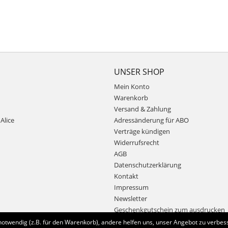
UNSER SHOP
Mein Konto
Warenkorb
Versand & Zahlung
Alice
Adressänderung für ABO
Verträge kündigen
Widerrufsrecht
AGB
Datenschutzerklärung
Kontakt
Impressum
Newsletter
Geschenkgutschein zum ausdrucken
notwendig (z.B. für den Warenkorb), andere helfen uns, unser Angebot zu verbess