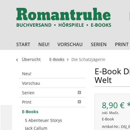
START
NEU!
VORSCHAU
SERIEN
PRINT
Übersicht
E-Books
Die Schatzjägerin
E-Book Di
Neu!
Welt
Vorschau
Serien
Print
8,90 € 
E-Books
inkl. MwSt.
E-Book
5 Abenteuer Storys
Artikel-Nr.:
DSJ_
Jack Callum