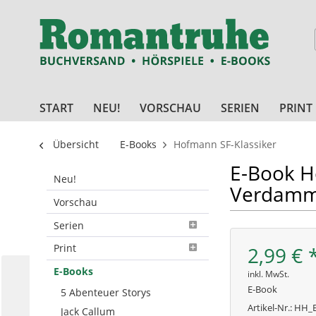
START
NEU!
VORSCHAU
SERIEN
PRINT
Übersicht
E-Books
Hofmann SF-Klassiker
E-Book H
Neu!
Verdamm
Vorschau
Serien
Print
2,99 € 
E-Books
inkl. MwSt.
E-Book
5 Abenteuer Storys
Artikel-Nr.:
HH_E
Jack Callum