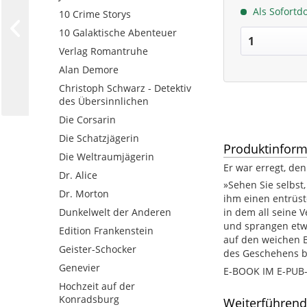
Als Sofortd
10 Crime Storys
10 Galaktische Abenteuer
Verlag Romantruhe
Alan Demore
Christoph Schwarz - Detektiv
des Übersinnlichen
Die Corsarin
Die Schatzjägerin
Produktinform
Die Weltraumjägerin
Er war erregt, d
Dr. Alice
»Sehen Sie selbst
Dr. Morton
ihm einen entrüst
Dunkelwelt der Anderen
in dem all seine
und sprangen etwa
Edition Frankenstein
auf den weichen 
Geister-Schocker
des Geschehens be
Genevier
E-BOOK IM E-PU
Hochzeit auf der
Konradsburg
Weiterführend