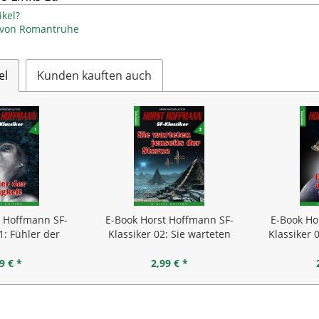
kel?
l von Romantruhe
el
Kunden kauften auch
t Hoffmann SF-
E-Book Horst Hoffmann SF-
E-Book Ho
1: Fühler der
Klassiker 02: Sie warteten
Klassiker 
gkeit
jenseits...
Ra
9 € *
2,99 € *