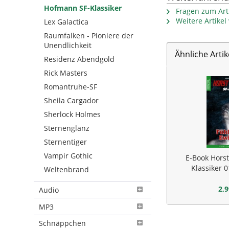
Hofmann SF-Klassiker
Fragen zum Arti
Weitere Artike
Lex Galactica
Raumfalken - Pioniere der
Unendlichkeit
Ähnliche Artik
Residenz Abendgold
Rick Masters
Romantruhe-SF
Sheila Cargador
Sherlock Holmes
Sternenglanz
Sternentiger
Vampir Gothic
E-Book Hors
Klassiker 0
Weltenbrand
Ewi
2,9
Audio
MP3
Schnäppchen