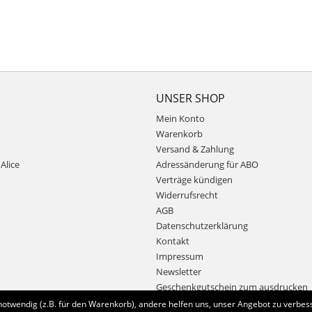
UNSER SHOP
Mein Konto
Warenkorb
Versand & Zahlung
Alice
Adressänderung für ABO
Verträge kündigen
Widerrufsrecht
AGB
Datenschutzerklärung
Kontakt
Impressum
Newsletter
Geschenkgutschein zum ausdrucken
notwendig (z.B. für den Warenkorb), andere helfen uns, unser Angebot zu verbess