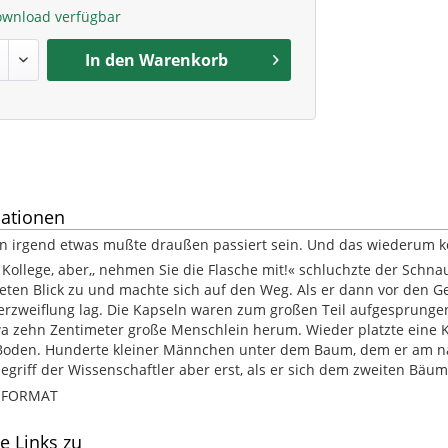
ownload verfügbar
In den
Warenkorb
ationen
enn irgend etwas mußte draußen passiert sein. Und das wiederum 
, Kollege, aber,, nehmen Sie die Flasche mit!« schluchzte der Schn
eten Blick zu und machte sich auf den Weg. Als er dann vor den Ge
 Verzweiflung lag. Die Kapseln waren zum großen Teil aufgesprun
 zehn Zentimeter große Menschlein herum. Wieder platzte eine Ka
Boden. Hunderte kleiner Männchen unter dem Baum, dem er am nä
griff der Wissenschaftler aber erst, als er sich dem zweiten Bä
B-FORMAT
e Links zu