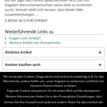
auf der Jagd nach einem gewissenlosen Arzt, der mit
illegalen Menschenversuchen seine Ziele zu erreichen
sucht. Schnell stellt sich heraus, dass beide Fälle
zusammenhängen ...
E-BOOK IM E-PUB-FORMAT
Weiterführende Links zu
Fragen zum Artikel?
Weitere Artikel von Romantruhe
Ähnliche Artikel
Kunden kauften auch
Wir verwenden Cookies. Einige davon sind technisch notwendig (z.B. für den
Kunden haben sich ebenfalls angesehen
Warenkorb), andere helfen uns, unser Angebot zu verbessern und Ihnen ein
besseres Nutzererlebnis zu bieten.
Folgende Cookies akzeptieren Sie mit einem Klick auf Alle akzeptieren.
BELIEBTE SERIEN
Weitere Informationen finden Sie in den Privatsphäre-Einstellungen, dort
UNSER SHOP
können Sie Ihre Auswahl auch jederzeit ändern. Rufen Sie dazu einfach die