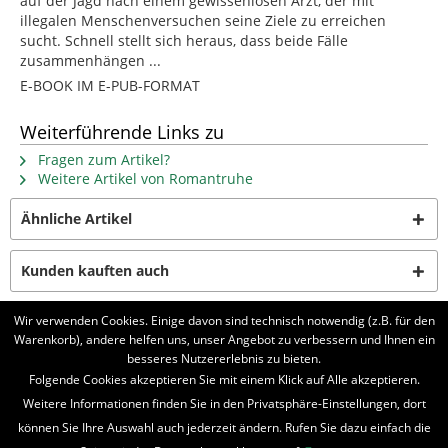
auf der Jagd nach einem gewissenlosen Arzt, der mit
illegalen Menschenversuchen seine Ziele zu erreichen
sucht. Schnell stellt sich heraus, dass beide Fälle
zusammenhängen ...
E-BOOK IM E-PUB-FORMAT
Weiterführende Links zu
Fragen zum Artikel?
Weitere Artikel von Romantruhe
Ähnliche Artikel
Kunden kauften auch
Wir verwenden Cookies. Einige davon sind technisch notwendig (z.B. für den
Kunden haben sich ebenfalls angesehen
Warenkorb), andere helfen uns, unser Angebot zu verbessern und Ihnen ein
besseres Nutzererlebnis zu bieten.
Folgende Cookies akzeptieren Sie mit einem Klick auf Alle akzeptieren.
BELIEBTE SERIEN
Weitere Informationen finden Sie in den Privatsphäre-Einstellungen, dort
UNSER SHOP
können Sie Ihre Auswahl auch jederzeit ändern. Rufen Sie dazu einfach die