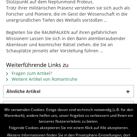
Stützpunkt auf dem Neptunmond Proteus.
Trotz ihrer militärischen Präsenz verstehen sie sich auch als
Forscher und Pioniere, die im Geist der Wissenschaft in die
unergründlichen Tiefen des Weltalls vorstoßen …
Begleiten Sie die RAUMFALKEN auf ihren gefährlichen
Missionen! Lassen Sie sich in den Bann atemberaubender
Abenteuer und kosmischer Rätsel ziehen, die Sie an
Schauplätze jenseits aller Vorstellung führen …
Weiterführende Links zu
Fragen zum Artikel?
Weitere Artikel von Romantruhe
Ähnliche Artikel
Kunden kauften auch
Wir verwenden Cookies. Einige davon sind technisch notwendig (z.B. für den
Warenkorb), andere helfen uns, unser Angebot zu verbessern und Ihnen ein
besseres Nutzererlebnis zu bieten.
Folgende Cookies akzeptieren Sie mit einem Klick auf Alle akzeptieren.
BELIEBTE SERIEN
Weitere Informationen finden Sie in den Privatsphäre-Einstellungen, dort