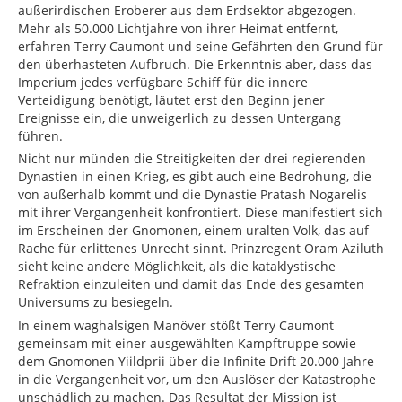
außerirdischen Eroberer aus dem Erdsektor abgezogen.
Mehr als 50.000 Lichtjahre von ihrer Heimat entfernt,
erfahren Terry Caumont und seine Gefährten den Grund für
den überhasteten Aufbruch. Die Erkenntnis aber, dass das
Imperium jedes verfügbare Schiff für die innere
Verteidigung benötigt, läutet erst den Beginn jener
Ereignisse ein, die unweigerlich zu dessen Untergang
führen.
Nicht nur münden die Streitigkeiten der drei regierenden
Dynastien in einen Krieg, es gibt auch eine Bedrohung, die
von außerhalb kommt und die Dynastie Pratash Nogarelis
mit ihrer Vergangenheit konfrontiert. Diese manifestiert sich
im Erscheinen der Gnomonen, einem uralten Volk, das auf
Rache für erlittenes Unrecht sinnt. Prinzregent Oram Aziluth
sieht keine andere Möglichkeit, als die kataklystische
Refraktion einzuleiten und damit das Ende des gesamten
Universums zu besiegeln.
In einem waghalsigen Manöver stößt Terry Caumont
gemeinsam mit einer ausgewählten Kampftruppe sowie
dem Gnomonen Yiildprii über die Infinite Drift 20.000 Jahre
in die Vergangenheit vor, um den Auslöser der Katastrophe
unschädlich zu machen. Das Resultat der Mission ist