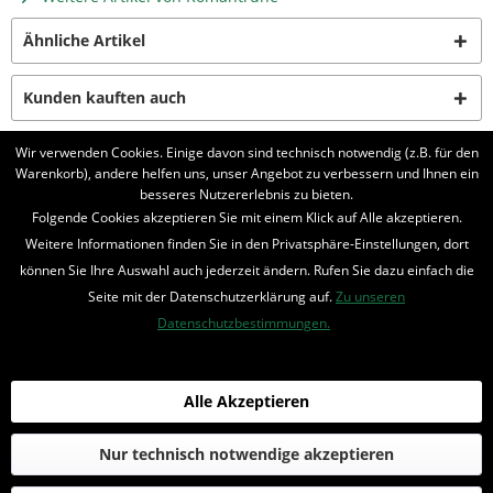
Ähnliche Artikel
Kunden kauften auch
Wir verwenden Cookies. Einige davon sind technisch notwendig (z.B. für den
Kunden haben sich ebenfalls angesehen
Warenkorb), andere helfen uns, unser Angebot zu verbessern und Ihnen ein
besseres Nutzererlebnis zu bieten.
BELIEBTE SERIEN
Folgende Cookies akzeptieren Sie mit einem Klick auf Alle akzeptieren.
Weitere Informationen finden Sie in den Privatsphäre-Einstellungen, dort
UNSER SHOP
können Sie Ihre Auswahl auch jederzeit ändern. Rufen Sie dazu einfach die
Seite mit der Datenschutzerklärung auf.
Zu unseren
IHRE VORTEILE
Datenschutzbestimmungen.
INFORMIERT BLEIBEN
Bestellung widerrufen
Alle Akzeptieren
* Alle Preise inkl. MwSt. und zzgl.
Bearbeitungspauschale
Nur technisch notwendige akzeptieren