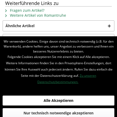
Weiterführende Links zu
Fragen zum Artikel?
Weitere Artikel von Romantruhe
Ähnliche Artikel
Kunden kauften auch
Wir verwenden Cookies. Einige davon sind technisch notwendig (z.B. für den
Warenkorb), andere helfen uns, unser Angebot zu verbessern und Ihnen ein
besseres Nutzererlebnis zu bieten.
Folgende Cookies akzeptieren Sie mit einem Klick auf Alle akzeptieren.
BELIEBTE SERIEN
Weitere Informationen finden Sie in den Privatsphäre-Einstellungen, dort
UNSER SHOP
können Sie Ihre Auswahl auch jederzeit ändern. Rufen Sie dazu einfach die
Seite mit der Datenschutzerklärung auf.
Zu unseren
IHRE VORTEILE
Datenschutzbestimmungen.
INFORMIERT BLEIBEN
Alle Akzeptieren
Bestellung widerrufen
* Alle Preise inkl. MwSt. und zzgl.
Bearbeitungspauschale
Nur technisch notwendige akzeptieren