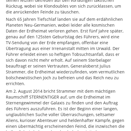
seinen letzten Getreuen auf den vorläufigen taktischen
Rückzug, wobei sie Klondoubles von sich zurücklassen, um
die anrückenden Feinde zu täuschen.
Nach 65 Jahren Tiefschlaf landen sie auf dem erdähnlichen
Planeten Neu-Germanien, wobei leider alle kosmischen
Daten der Erdheimat verloren gehen. Erst fünf Jahre später,
genau auf den 125sten Geburtstag des Führers, wird eine
TV-Sendung von der Erde empfangen, offenbar eine
Übertragung aus einer Irrenanstalt mitten im Urwald. Der
Führer erleidet einen so heftigen Tobsuchtsanfall, dass er
sich davon nicht mehr erholt. Auf seinem Sterbelager
beauftragt er seinen Vertrauten, Generaloberst Julius
Strammer, die Erdheimat wiederzufinden, vom vermutlichen
bolschewistischen Joch zu befreien und das Reich neu zu
errichten.
Am 2. August 2014 bricht Strammer mit dem mächtigen
Raumschiff STERNENTIGER auf, um die Erdheimat im
Sternengewimmel der Galaxis zu finden und den Auftrag
des Führers auszuführen. Es ist der Beginn einer langen,
unglaublichen Suche voller Überraschungen, seltsamer
Aliens, kurioser Abenteuer und heldenhafter Kämpfe, gegen
einen übermächtig erscheinenden Feind, die inzwischen die