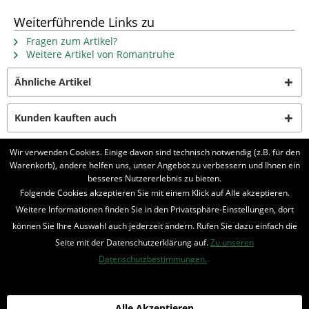
Weiterführende Links zu
Fragen zum Artikel?
Weitere Artikel von Romantruhe
Ähnliche Artikel
Kunden kauften auch
Wir verwenden Cookies. Einige davon sind technisch notwendig (z.B. für den
Kunden haben sich ebenfalls angesehen
Warenkorb), andere helfen uns, unser Angebot zu verbessern und Ihnen ein
besseres Nutzererlebnis zu bieten.
Folgende Cookies akzeptieren Sie mit einem Klick auf Alle akzeptieren.
BELIEBTE SERIEN
Weitere Informationen finden Sie in den Privatsphäre-Einstellungen, dort
UNSER SHOP
können Sie Ihre Auswahl auch jederzeit ändern. Rufen Sie dazu einfach die
Seite mit der Datenschutzerklärung auf.
Zu unseren
IHRE VORTEILE
Datenschutzbestimmungen.
INFORMIERT BLEIBEN
Alle Akzeptieren
Bestellung widerrufen