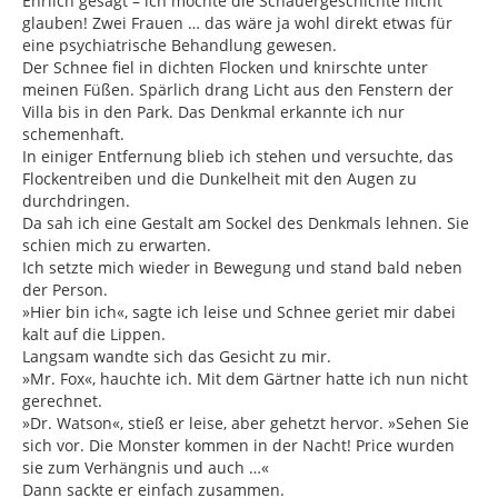
Ehrlich gesagt – ich mochte die Schauergeschichte nicht
glauben! Zwei Frauen … das wäre ja wohl direkt etwas für
eine psychiatrische Behandlung gewesen.
Der Schnee fiel in dichten Flocken und knirschte unter
meinen Füßen. Spärlich drang Licht aus den Fenstern der
Villa bis in den Park. Das Denkmal erkannte ich nur
schemenhaft.
In einiger Entfernung blieb ich stehen und versuchte, das
Flockentreiben und die Dunkelheit mit den Augen zu
durchdringen.
Da sah ich eine Gestalt am Sockel des Denkmals lehnen. Sie
schien mich zu erwarten.
Ich setzte mich wieder in Bewegung und stand bald neben
der Person.
»Hier bin ich«, sagte ich leise und Schnee geriet mir dabei
kalt auf die Lippen.
Langsam wandte sich das Gesicht zu mir.
»Mr. Fox«, hauchte ich. Mit dem Gärtner hatte ich nun nicht
gerechnet.
»Dr. Watson«, stieß er leise, aber gehetzt hervor. »Sehen Sie
sich vor. Die Monster kommen in der Nacht! Price wurden
sie zum Verhängnis und auch …«
Dann sackte er einfach zusammen.