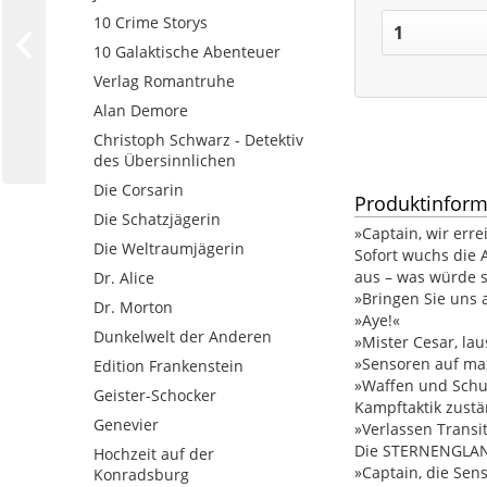
10 Crime Storys
10 Galaktische Abenteuer
Verlag Romantruhe
Alan Demore
Christoph Schwarz - Detektiv
des Übersinnlichen
Die Corsarin
Produktinform
Die Schatzjägerin
»Captain, wir err
Die Weltraumjägerin
Sofort wuchs die 
aus – was würde s
Dr. Alice
»Bringen Sie uns 
Dr. Morton
»Aye!«
Dunkelwelt der Anderen
»Mister Cesar, la
»Sensoren auf max
Edition Frankenstein
»Waffen und Schut
Geister-Schocker
Kampftaktik zustä
Genevier
»Verlassen Transit
Die STERNENGLANZ
Hochzeit auf der
»Captain, die Sens
Konradsburg