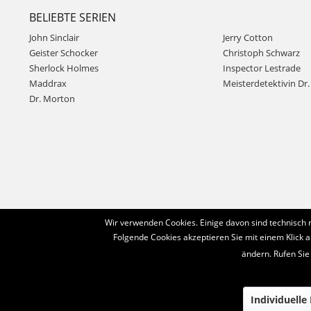
BELIEBTE SERIEN
John Sinclair
Jerry Cotton
Geister Schocker
Christoph Schwarz
Sherlock Holmes
Inspector Lestrade
Maddrax
Meisterdetektivin Dr. 
Dr. Morton
Wir verwenden Cookies. Einige davon sind technisch 
Folgende Cookies akzeptieren Sie mit einem Klick a
ändern. Rufen Sie
Individuelle
© 2016-2022 Romantruhe - Buchversand, Joachim Otto