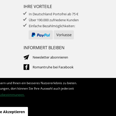
IHRE VORTEILE
In Deutschland Portofrei ab 75 €
Über 190.000 zufriedene Kunden
Einfache Bezahlmöglichkeiten:
INFORMIERT BLEIBEN
Newsletter abonnieren
Romantruhe bei Facebook
ern und Ihnen ein besseres Nutzererlebnis zu bieten.
lungen, dort können Sie Ihre Auswahl auch jederzeit
tzbestimmungen.
le Akzeptieren
die profilschmiede - Internetagentur