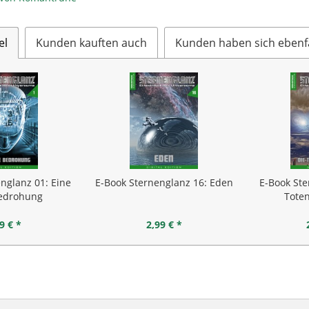
el
Kunden kauften auch
Kunden haben sich ebenf
nglanz 01: Eine
E-Book Sternenglanz 16: Eden
E-Book Ste
edrohung
Toten
9 € *
2,99 € *