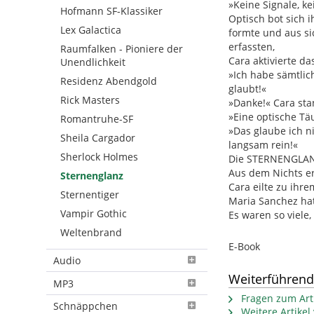
»Keine Signale, ke
Hofmann SF-Klassiker
Optisch bot sich 
Lex Galactica
formte und aus si
erfassten,
Raumfalken - Pioniere der
Cara aktivierte da
Unendlichkeit
»Ich habe sämtlic
Residenz Abendgold
glaubt!«
Rick Masters
»Danke!« Cara sta
»Eine optische Tä
Romantruhe-SF
»Das glaube ich n
Sheila Cargador
langsam rein!«
Sherlock Holmes
Die STERNENGLANZ 
Aus dem Nichts er
Sternenglanz
Cara eilte zu ihre
Sternentiger
Maria Sanchez hat
Vampir Gothic
Es waren so viele,
Weltenbrand
E-Book
Audio
Weiterführend
MP3
Fragen zum Arti
Schnäppchen
Weitere Artike