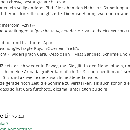
ine Echos!«, bestätigte auch Cesar.
ihnen ein völlig anderes Bild. Sie sahen den Nebel als Sammlung un
ch heraus funkelte und glitzerte. Die Ausdehnung war enorm, abe
s Intercom. »Ziva?«
he Abteilungen aufgeschaltet!«, erwiderte Ziva Goldstein. »Nichts!
nd auf und trat hinter Aponi.
uschung?«, fragte Royo. »Oder ein Trick?«
icht!«, widersprach Cara. »Also dann – Miss Sanchez, Schirme und W
setzte sich wieder in Bewegung. Sie glitt in den Nebel hinein, un
schien eine Armada großer Kampfschiffe. Sirenen heulten auf, sow
m Sitz und aktivierte die zusätzliche Steuerkonsole.
te gerade noch Zeit, die Schirme zu verstärken, als auch schon di
 dass selbst Cara fürchtete, diesmal unterlegen zu sein!
e Links zu
kel?
l von Romantruhe