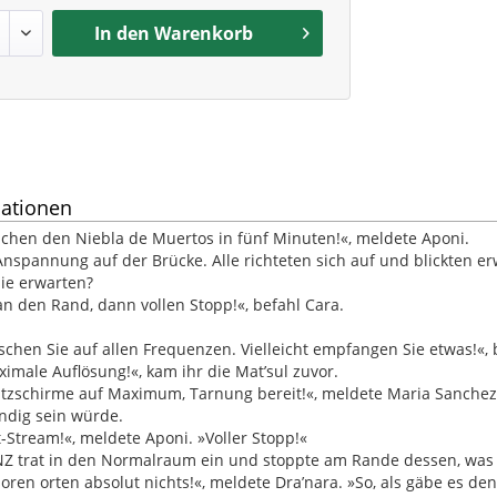
In den
Warenkorb
ationen
eichen den Niebla de Muertos in fünf Minuten!«, meldete Aponi.
Anspannung auf der Brücke. Alle richteten sich auf und blickten er
ie erwarten?
an den Rand, dann vollen Stopp!«, befahl Cara.
uschen Sie auf allen Frequenzen. Vielleicht empfangen Sie etwas!«,
imale Auflösung!«, kam ihr die Mat’sul zuvor.
zschirme auf Maximum, Tarnung bereit!«, meldete Maria Sanchez, 
ndig sein würde.
-Stream!«, meldete Aponi. »Voller Stopp!«
 trat in den Normalraum ein und stoppte am Rande dessen, was d
oren orten absolut nichts!«, meldete Dra’nara. »So, als gäbe es den