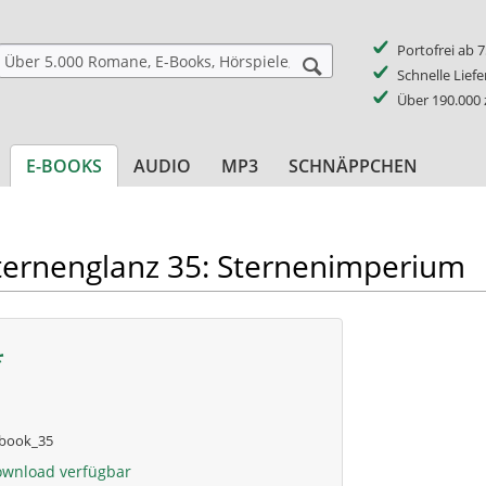
Portofrei ab 
Schnelle Lief
Über 190.000
E-BOOKS
AUDIO
MP3
SCHNÄPPCHEN
ternenglanz 35: Sternenimperium
*
book_35
ownload verfügbar