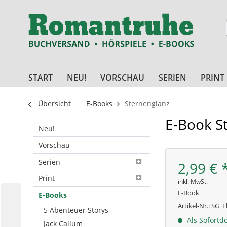
START
NEU!
VORSCHAU
SERIEN
PRINT
Übersicht
E-Books
Sternenglanz
E-Book S
Neu!
Vorschau
Serien
2,99 € 
Print
inkl. MwSt.
E-Book
E-Books
Artikel-Nr.:
SG_E
5 Abenteuer Storys
Als Sofortd
Jack Callum