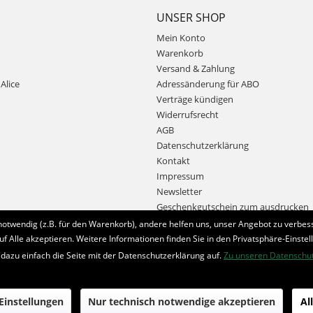
UNSER SHOP
Mein Konto
Warenkorb
Versand & Zahlung
Alice
Adressänderung für ABO
Verträge kündigen
Widerrufsrecht
AGB
Datenschutzerklärung
Kontakt
Impressum
Newsletter
Geschenkgutschein zum ausdrucken
notwendig (z.B. für den Warenkorb), andere helfen uns, unser Angebot zu verbess
uf Alle akzeptieren. Weitere Informationen finden Sie in den Privatsphäre-Einstel
Bestellung widerrufen
 dazu einfach die Seite mit der Datenschutzerklärung auf.
Zu unseren Datenschu
* Alle Preise inkl. MwSt. und zzgl.
Bearbeitungspauschale
 Einstellungen
Nur technisch notwendige akzeptieren
Al