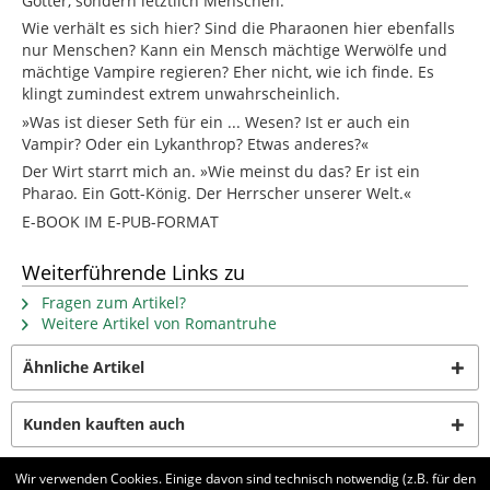
Götter, sondern letztlich Menschen.
Wie verhält es sich hier? Sind die Pharaonen hier ebenfalls
nur Menschen? Kann ein Mensch mächtige Werwölfe und
mächtige Vampire regieren? Eher nicht, wie ich finde. Es
klingt zumindest extrem unwahrscheinlich.
»Was ist dieser Seth für ein ... Wesen? Ist er auch ein
Vampir? Oder ein Lykanthrop? Etwas anderes?«
Der Wirt starrt mich an. »Wie meinst du das? Er ist ein
Pharao. Ein Gott-König. Der Herrscher unserer Welt.«
E-BOOK IM E-PUB-FORMAT
Weiterführende Links zu
Fragen zum Artikel?
Weitere Artikel von Romantruhe
Ähnliche Artikel
Kunden kauften auch
Wir verwenden Cookies. Einige davon sind technisch notwendig (z.B. für den
Kunden haben sich ebenfalls angesehen