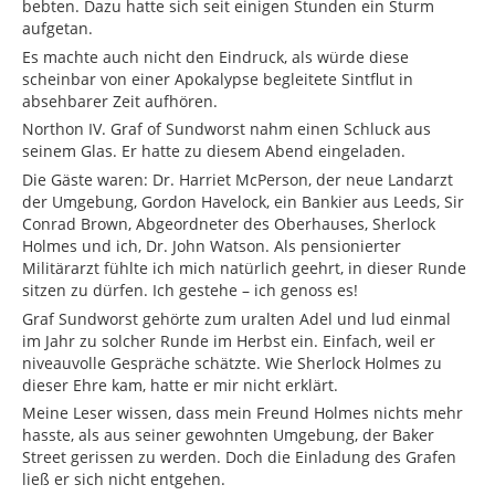
bebten. Dazu hatte sich seit einigen Stunden ein Sturm
aufgetan.
Es machte auch nicht den Eindruck, als würde diese
scheinbar von einer Apokalypse begleitete Sintflut in
absehbarer Zeit aufhören.
Northon IV. Graf of Sundworst nahm einen Schluck aus
seinem Glas. Er hatte zu diesem Abend eingeladen.
Die Gäste waren: Dr. Harriet McPerson, der neue Landarzt
der Umgebung, Gordon Havelock, ein Bankier aus Leeds, Sir
Conrad Brown, Abgeordneter des Oberhauses, Sherlock
Holmes und ich, Dr. John Watson. Als pensionierter
Militärarzt fühlte ich mich natürlich geehrt, in dieser Runde
sitzen zu dürfen. Ich gestehe – ich genoss es!
Graf Sundworst gehörte zum uralten Adel und lud einmal
im Jahr zu solcher Runde im Herbst ein. Einfach, weil er
niveauvolle Gespräche schätzte. Wie Sherlock Holmes zu
dieser Ehre kam, hatte er mir nicht erklärt.
Meine Leser wissen, dass mein Freund Holmes nichts mehr
hasste, als aus seiner gewohnten Umgebung, der Baker
Street gerissen zu werden. Doch die Einladung des Grafen
ließ er sich nicht entgehen.