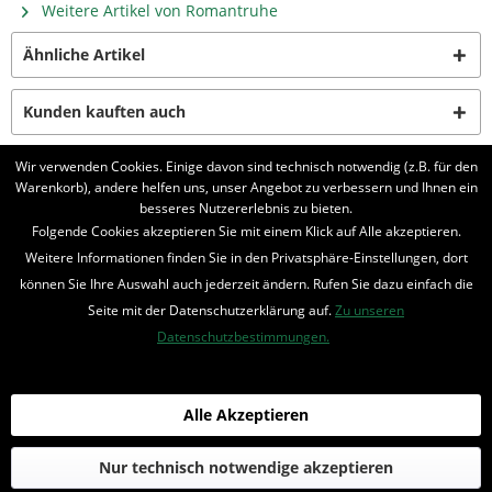
Weitere Artikel von Romantruhe
Ähnliche Artikel
Kunden kauften auch
Wir verwenden Cookies. Einige davon sind technisch notwendig (z.B. für den
Kunden haben sich ebenfalls angesehen
Warenkorb), andere helfen uns, unser Angebot zu verbessern und Ihnen ein
besseres Nutzererlebnis zu bieten.
Folgende Cookies akzeptieren Sie mit einem Klick auf Alle akzeptieren.
BELIEBTE SERIEN
Weitere Informationen finden Sie in den Privatsphäre-Einstellungen, dort
UNSER SHOP
können Sie Ihre Auswahl auch jederzeit ändern. Rufen Sie dazu einfach die
Seite mit der Datenschutzerklärung auf.
Zu unseren
IHRE VORTEILE
Datenschutzbestimmungen.
INFORMIERT BLEIBEN
Alle Akzeptieren
Bestellung widerrufen
* Alle Preise inkl. MwSt. und zzgl.
Bearbeitungspauschale
Nur technisch notwendige akzeptieren