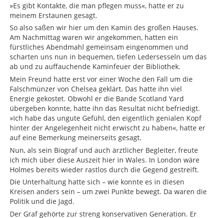
»Es gibt Kontakte, die man pflegen muss«, hatte er zu
meinem Erstaunen gesagt.
So also saßen wir hier um den Kamin des großen Hauses.
Am Nachmittag waren wir angekommen, hatten ein
fürstliches Abendmahl gemeinsam eingenommen und
scharten uns nun in bequemen, tiefen Ledersesseln um das
ab und zu auffauchende Kaminfeuer der Bibliothek.
Mein Freund hatte erst vor einer Woche den Fall um die
Falschmünzer von Chelsea geklärt. Das hatte ihn viel
Energie gekostet. Obwohl er die Bande Scotland Yard
übergeben konnte, hatte ihn das Resultat nicht befriedigt.
»Ich habe das ungute Gefühl, den eigentlich genialen Kopf
hinter der Angelegenheit nicht erwischt zu haben«, hatte er
auf eine Bemerkung meinerseits gesagt.
Nun, als sein Biograf und auch ärztlicher Begleiter, freute
ich mich über diese Auszeit hier in Wales. In London wäre
Holmes bereits wieder rastlos durch die Gegend gestreift.
Die Unterhaltung hatte sich – wie konnte es in diesen
Kreisen anders sein – um zwei Punkte bewegt. Da waren die
Politik und die Jagd.
Der Graf gehörte zur streng konservativen Generation. Er