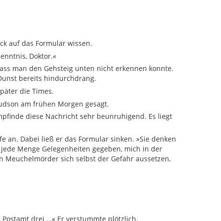
ck auf das Formular wissen.
enntnis, Doktor.«
 dass man den Gehsteig unten nicht erkennen konnte.
 Dunst bereits hindurchdrang.
später die Times.
Hudson am frühen Morgen gesagt.
mpfinde diese Nachricht sehr beunruhigend. Es liegt
 an. Dabei ließ er das Formular sinken. »Sie denken
es jede Menge Gelegenheiten gegeben, mich in der
n Meuchelmörder sich selbst der Gefahr aussetzen,
 Postamt drei …« Er verstummte plötzlich.