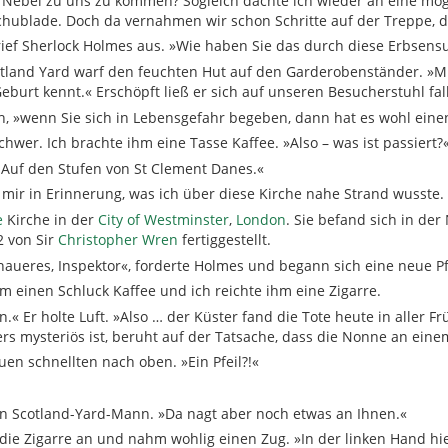
 Nebel zu uns zu kommen? Sogleich dachte ich wieder an eine mög
chublade. Doch da vernahmen wir schon Schritte auf der Treppe, die
 rief Sherlock Holmes aus. »Wie haben Sie das durch diese Erbsens
land Yard warf den feuchten Hut auf den Garderobenständer. »Mit v
eburt kennt.« Erschöpft ließ er sich auf unseren Besucherstuhl fal
h, »wenn Sie sich in Lebensgefahr begeben, dann hat es wohl eine
hwer. Ich brachte ihm eine Tasse Kaffee. »Also – was ist passiert?
 Auf den Stufen von St Clement Danes.«
 mir in Erinnerung, was ich über diese Kirche nahe Strand wusste.
e
Kirche in der
City of Westminster
,
London
. Sie befand sich in de
2 von Sir
Christopher Wren
fertiggestellt.
naueres, Inspektor«, forderte Holmes und begann sich eine neue Pf
m einen Schluck Kaffee und ich reichte ihm eine Zigarre.
.« Er holte Luft. »Also … der Küster fand die Tote heute in aller Fr
s mysteriös ist, beruht auf der Tatsache, dass die Nonne an einem
n schnellten nach oben. »Ein Pfeil?!«
en Scotland-Yard-Mann. »Da nagt aber noch etwas an Ihnen.«
die Zigarre an und nahm wohlig einen Zug. »In der linken Hand hie