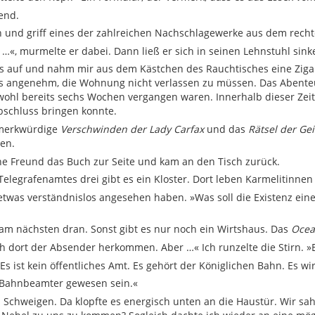
end.
h und griff eines der zahlreichen Nachschlagewerke aus dem rec
 …«, murmelte er dabei. Dann ließ er sich in seinen Lehnstuhl sink
ls auf und nahm mir aus dem Kästchen des Rauchtisches eine Zig
ls angenehm, die Wohnung nicht verlassen zu müssen. Das Abent
hl bereits sechs Wochen vergangen waren. Innerhalb dieser Zeit h
bschluss bringen konnte.
 merkwürdige
Verschwinden der Lady Carfax
und das
Rätsel der Ge
en.
ne Freund das Buch zur Seite und kam an den Tisch zurück.
Telegrafenamtes drei gibt es ein Kloster. Dort leben Karmelitinnen
twas verständnislos angesehen haben. »Was soll die Existenz ein
t am nächsten dran. Sonst gibt es nur noch ein Wirtshaus. Das
Ocean
 dort der Absender herkommen. Aber …« Ich runzelte die Stirn. »
Es ist kein öffentliches Amt. Es gehört der Königlichen Bahn. Es w
n Bahnbeamter gewesen sein.«
 Schweigen. Da klopfte es energisch unten an die Haustür. Wir sah