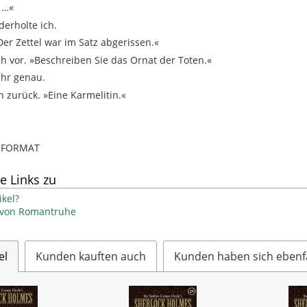
 …
«
derholte ich.
Der Zettel war im Satz abgerissen.«
h vor. »Beschreiben Sie das Ornat der Toten.«
ehr genau.
h zurück. »Eine Karmelitin.«
B-FORMAT
e Links zu
kel?
l von Romantruhe
el
Kunden kauften auch
Kunden haben sich ebenf