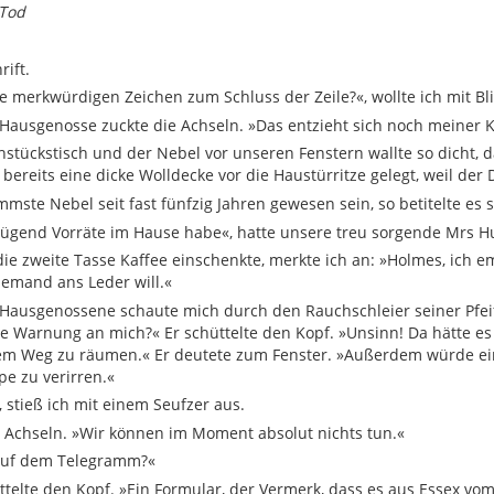
 Tod
rift.
 merkwürdigen Zeichen zum Schluss der Zeile?«, wollte ich mit Bli
ausgenosse zuckte die Achseln. »Das entzieht sich noch meiner K
stückstisch und der Nebel vor unseren Fenstern wallte so dicht,
bereits eine dicke Wolldecke vor die Haustürritze gelegt, weil der
mste Nebel seit fast fünfzig Jahren gewesen sein, so betitelte es 
enügend Vorräte im Hause habe«, hatte unsere treu sorgende Mrs 
ie zweite Tasse Kaffee einschenkte, merkte ich an: »Holmes, ich e
jemand ans Leder will.«
ausgenossene schaute mich durch den Rauchschleier seiner Pfeife
eine Warnung an mich?« Er schüttelte den Kopf. »Unsinn! Da hätte 
dem Weg zu räumen.« Er deutete zum Fenster. »Außerdem würde ei
pe zu verirren.«
 stieß ich mit einem Seufzer aus.
 Achseln. »Wir können im Moment absolut nichts tun.«
auf dem Telegramm?«
telte den Kopf. »Ein Formular, der Vermerk, dass es aus Essex vom