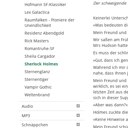
Der schweigende
Hofmann SF-Klassiker
Lex Galactica
Keinerlei Untersch
Raumfalken - Pioniere der
»Was bedeuten die
Unendlichkeit
Mein Freund und H
Residenz Abendgold
Wir saßen am Früh
Rick Masters
Mrs Hudson hatte 
Romantruhe-SF
Es muss der schlim
Sheila Cargador
»Gut, dass ich g
Sherlock Holmes
Während ich mir d
Sternenglanz
nahe, dass Ihnen 
Sternentiger
Mein Freund und H
wirklich, es sei 
Vampir Gothic
letzten Zeit aus 
Weltenbrand
sich in dieser Sup
»Aber was dann?«,
Audio
Holmes zuckte die
MP3
»Keine Hinweise 
Schnäppchen
Mein Freund schüt