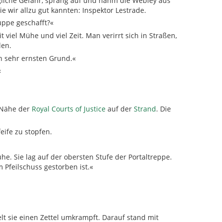
liche Gefahr, sprang auf und nahm die Webley aus
 wir allzu gut kannten: Inspektor Lestrade.
uppe geschafft?«
iel Mühe und viel Zeit. Man verirrt sich in Straßen,
len.
n sehr ernsten Grund.«
«
r Nähe der
Royal Courts of Justice
auf der
Strand
. Die
eife zu stopfen.
ühe. Sie lag auf der obersten Stufe der Portaltreppe.
 Pfeilschuss gestorben ist.«
lt sie einen Zettel umkrampft. Darauf stand mit