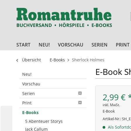
START
NEU!
VORSCHAU
SERIEN
PRINT
Übersicht
E-Books
Sherlock Holmes
E-Book S
Neu!
Vorschau
Serien
2,99 € 
Print
inkl. MwSt.
E-Book
E-Books
Artikel-Nr.:
SH_E
5 Abenteuer Storys
Als Sofortd
Jack Callum