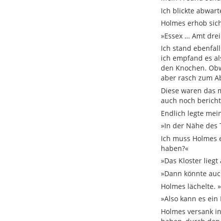
Ich blickte abwart
Holmes erhob sic
»Essex … Amt drei
Ich stand ebenfal
ich empfand es a
den Knochen. Obwo
aber rasch zum A
Diese waren das
auch noch bericht
Endlich legte mei
»In der Nähe des 
Ich muss Holmes e
haben?«
»Das Kloster lieg
»Dann könnte auch
Holmes lächelte. »
»Also kann es ei
Holmes versank in