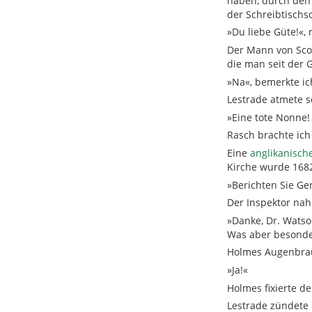
haben, durch den
der Schreibtischs
»Du liebe Güte!«,
Der Mann von Scot
die man seit der G
»Na«, bemerkte ic
Lestrade atmete sc
»Eine tote Nonne!
Rasch brachte ich
Eine
anglikanisch
Kirche wurde 168
»Berichten Sie Ge
Der Inspektor nah
»Danke, Dr. Watson
Was aber besonder
Holmes Augenbraue
»Ja!«
Holmes fixierte d
Lestrade zündete 