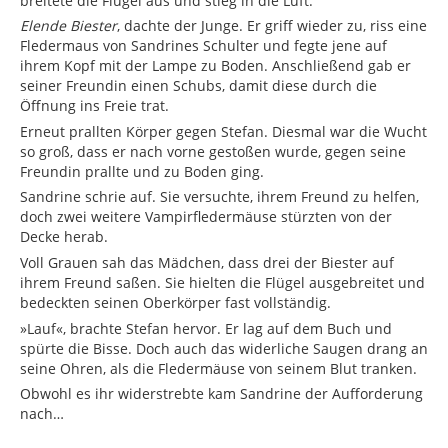
breitete die Flügel aus und stieg in die Luft.
Elende Biester
, dachte der Junge. Er griff wieder zu, riss eine
Fledermaus von Sandrines Schulter und fegte jene auf
ihrem Kopf mit der Lampe zu Boden. Anschließend gab er
seiner Freundin einen Schubs, damit diese durch die
Öffnung ins Freie trat.
Erneut prallten Körper gegen Stefan. Diesmal war die Wucht
so groß, dass er nach vorne gestoßen wurde, gegen seine
Freundin prallte und zu Boden ging.
Sandrine schrie auf. Sie versuchte, ihrem Freund zu helfen,
doch zwei weitere Vampirfledermäuse stürzten von der
Decke herab.
Voll Grauen sah das Mädchen, dass drei der Biester auf
ihrem Freund saßen. Sie hielten die Flügel ausgebreitet und
bedeckten seinen Oberkörper fast vollständig.
»Lauf«, brachte Stefan hervor. Er lag auf dem Buch und
spürte die Bisse. Doch auch das widerliche Saugen drang an
seine Ohren, als die Fledermäuse von seinem Blut tranken.
Obwohl es ihr widerstrebte kam Sandrine der Aufforderung
nach…